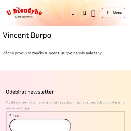
Přejít
na
NÁKUPNÍ
obsah
KOŠÍK
Vincent Burpo
Žádné produkty značky
Vincent Burpo
nebyly nalezeny...
Z
á
p
Odebírat newsletter
a
t
Vložte svůj e-mail a my vám budeme zasílat informace o nových produktech na
í
našem e-shopu.
E-mail