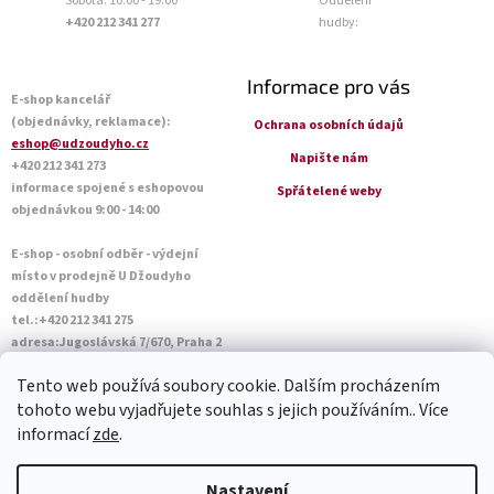
Sobota: 10:00 - 19:00
Oddělení
+420 212 341 277
hudby:
Informace pro vás
E-shop kancelář
(objednávky, reklamace):
Ochrana osobních údajů
eshop@udzoudyho.cz
Napište nám
+420 212 341 273
informace spojené s eshopovou
Spřátelené weby
objednávkou 9:00 - 14:00
E-shop - osobní odběr - výdejní
místo v prodejně U Džoudyho
oddělení hudby
tel.:+420 212 341 275
adresa:Jugoslávská 7/670, Praha 2
Otevírací doba Po - Pá: 09:00 - 18:45
Tento web používá soubory cookie. Dalším procházením
Sobota: 10:00 - 14:45
tohoto webu vyjadřujete souhlas s jejich používáním.. Více
informací
zde
.
Vytvořil Shoptet
Nastavení