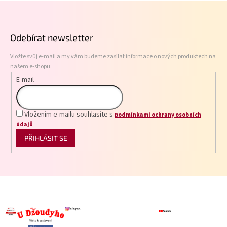
Z
d
á
a
p
c
Odebírat newsletter
í
a
p
t
r
Vložte svůj e-mail a my vám budeme zasílat informace o nových produktech na
í
v
našem e-shopu.
k
E-mail
y
v
ý
p
Vložením e-mailu souhlasíte s
podmínkami ochrany osobních
i
údajů
s
PŘIHLÁSIT SE
u