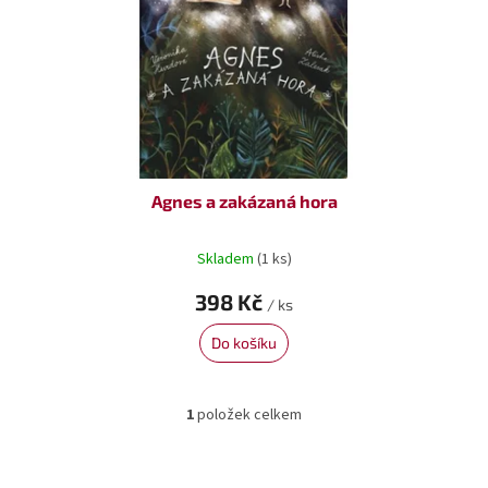
o
ů
d
u
k
t
ů
Agnes a zakázaná hora
Skladem
(1 ks)
398 Kč
/ ks
Do košíku
1
položek celkem
O
v
l
á