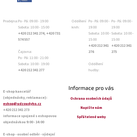
Prodejna:
Po - Pá: 09:00 - 19:00
Oddělení
Po - Pá: 09:00 -
Po - Pá: 09:00 -
Sobota: 10:00 - 15:00
knih:
19:00
19:00
+420 212 341 274, +420 731
Sobota: 10:00 -
Sobota: 10:00 -
574 557
15:00
15:00
+420 212 341
+420 212 341
Čajovna:
276
275
Po - Pá: 11:00 - 21:00
Sobota: 10:00 - 19:00
Oddělení
+420 212 341 277
hudby:
Informace pro vás
E-shop kancelář
(objednávky, reklamace):
Ochrana osobních údajů
eshop@udzoudyho.cz
Napište nám
+420 212 341 273
informace spojené s eshopovou
Spřátelené weby
objednávkou 9:00 - 14:00
E-shop - osobní odběr - výdejní