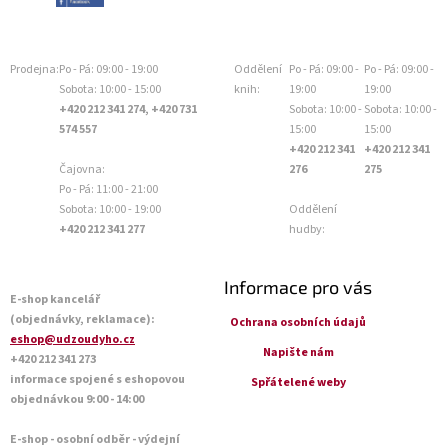
Prodejna:
Po - Pá: 09:00 - 19:00
Oddělení
Po - Pá: 09:00 -
Po - Pá: 09:00 -
Sobota: 10:00 - 15:00
knih:
19:00
19:00
+420 212 341 274, +420 731
Sobota: 10:00 -
Sobota: 10:00 -
574 557
15:00
15:00
+420 212 341
+420 212 341
Čajovna:
276
275
Po - Pá: 11:00 - 21:00
Sobota: 10:00 - 19:00
Oddělení
+420 212 341 277
hudby:
Informace pro vás
E-shop kancelář
(objednávky, reklamace):
Ochrana osobních údajů
eshop@udzoudyho.cz
Napište nám
+420 212 341 273
informace spojené s eshopovou
Spřátelené weby
objednávkou 9:00 - 14:00
E-shop - osobní odběr - výdejní