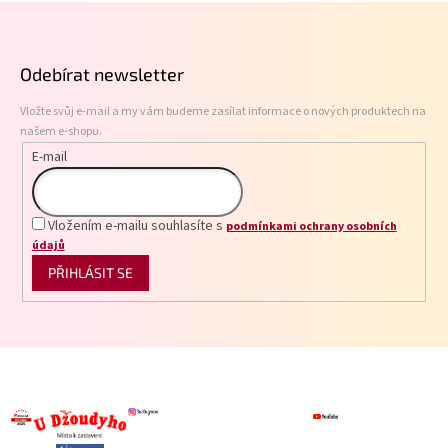
Z
d
á
a
p
c
Odebírat newsletter
í
a
p
t
r
Vložte svůj e-mail a my vám budeme zasílat informace o nových produktech na
í
v
našem e-shopu.
k
E-mail
y
v
ý
p
Vložením e-mailu souhlasíte s
podmínkami ochrany osobních
i
údajů
s
PŘIHLÁSIT SE
u