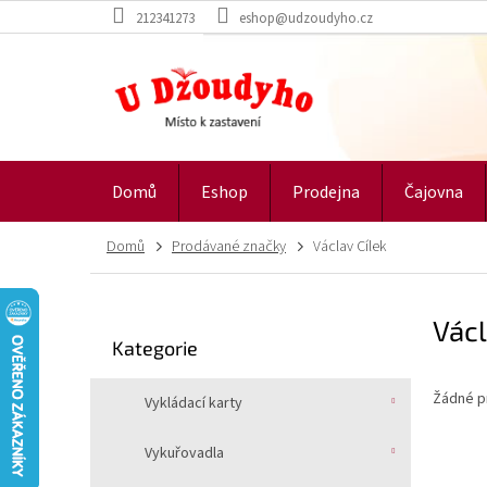
Přejít
212341273
eshop@udzoudyho.cz
na
obsah
Domů
Eshop
Prodejna
Čajovna
Domů
Prodávané značky
Václav Cílek
P
Václ
o
Přeskočit
Kategorie
s
kategorie
t
Žádné p
r
Vykládací karty
a
n
Vykuřovadla
n