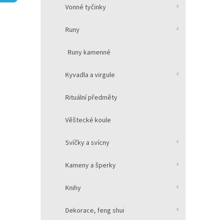
í
Vonné tyčinky
p
a
Runy
n
e
Runy kamenné
l
Kyvadla a virgule
Rituální předměty
Věštecké koule
Svíčky a svícny
Kameny a šperky
Knihy
Dekorace, feng shui