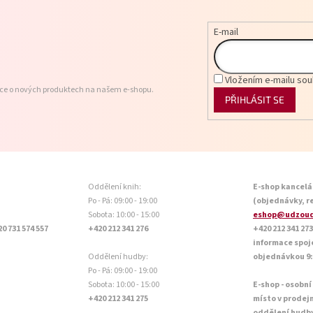
E-mail
Vložením e-mailu sou
ace o nových produktech na našem e-shopu.
PŘIHLÁSIT SE
Oddělení knih:
E-shop kancelá
Po - Pá: 09:00 - 19:00
(objednávky, r
Sobota: 10:00 - 15:00
eshop@udzoud
20 731 574 557
+420 212 341 276
+420 212 341 273
informace spoj
Oddělení hudby:
objednávkou 9:0
Po - Pá: 09:00 - 19:00
Sobota: 10:00 - 15:00
E-shop - osobní
+420 212 341 275
místo v prodej
oddělení hudb