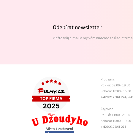
á
p
a
t
Odebírat newsletter
í
Vložte svůj e-mail a my vám budeme zasílat inform
Prodejna:
Po - Pá: 09:00 - 19:00
Sobota: 10:00 - 15:00
+420 212 341 274, +4
Čajovna:
Po - Pá: 11:00 - 21:00
Sobota: 10:00 - 19:00
+420 212 341 277