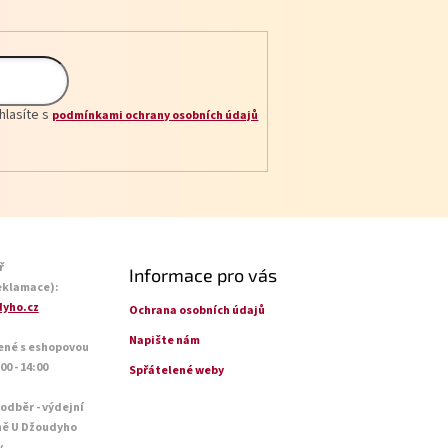
hlasíte s
podmínkami ochrany osobních údajů
ř
Informace pro vás
eklamace):
yho.cz
Ochrana osobních údajů
Napište nám
ené s eshopovou
0 - 14:00
Spřátelené weby
 odběr - výdejní
ně U Džoudyho
y