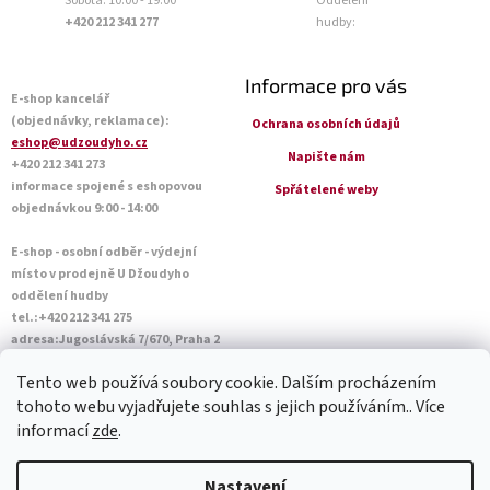
Sobota: 10:00 - 19:00
Oddělení
+420 212 341 277
hudby:
Informace pro vás
E-shop kancelář
(objednávky, reklamace):
Ochrana osobních údajů
eshop@udzoudyho.cz
Napište nám
+420 212 341 273
informace spojené s eshopovou
Spřátelené weby
objednávkou 9:00 - 14:00
E-shop - osobní odběr - výdejní
místo v prodejně U Džoudyho
oddělení hudby
tel.:+420 212 341 275
adresa:Jugoslávská 7/670, Praha 2
Otevírací doba Po - Pá: 09:00 - 18:45
Tento web používá soubory cookie. Dalším procházením
Sobota: 10:00 - 14:45
tohoto webu vyjadřujete souhlas s jejich používáním.. Více
informací
zde
.
Vytvořil Shoptet
Nastavení