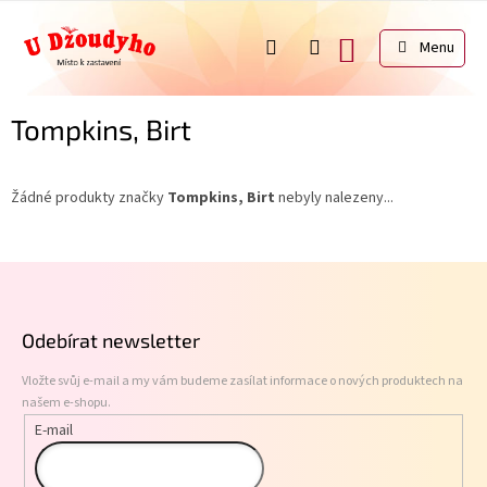
Přejít
na
NÁKUPNÍ
obsah
KOŠÍK
Tompkins, Birt
Žádné produkty značky
Tompkins, Birt
nebyly nalezeny...
Z
á
p
Odebírat newsletter
a
t
Vložte svůj e-mail a my vám budeme zasílat informace o nových produktech na
í
našem e-shopu.
E-mail