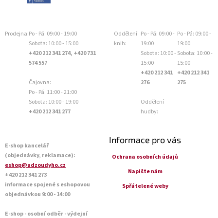
Prodejna:
Po - Pá: 09:00 - 19:00
Oddělení
Po - Pá: 09:00 -
Po - Pá: 09:00 -
Sobota: 10:00 - 15:00
knih:
19:00
19:00
+420 212 341 274, +420 731
Sobota: 10:00 -
Sobota: 10:00 -
574 557
15:00
15:00
+420 212 341
+420 212 341
Čajovna:
276
275
Po - Pá: 11:00 - 21:00
Sobota: 10:00 - 19:00
Oddělení
+420 212 341 277
hudby:
Informace pro vás
E-shop kancelář
(objednávky, reklamace):
Ochrana osobních údajů
eshop@udzoudyho.cz
Napište nám
+420 212 341 273
informace spojené s eshopovou
Spřátelené weby
objednávkou 9:00 - 14:00
E-shop - osobní odběr - výdejní