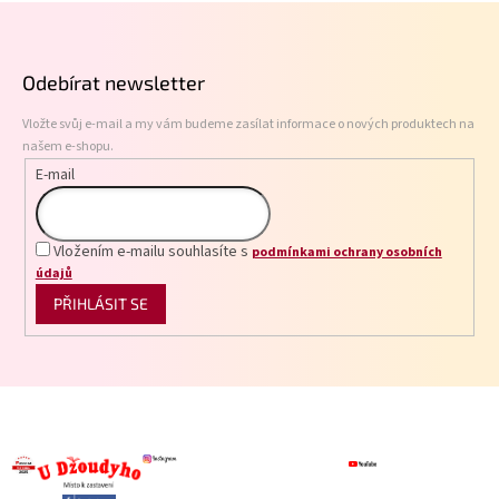
Z
d
á
a
p
c
Odebírat newsletter
í
a
p
t
r
Vložte svůj e-mail a my vám budeme zasílat informace o nových produktech na
í
v
našem e-shopu.
k
E-mail
y
v
ý
p
Vložením e-mailu souhlasíte s
podmínkami ochrany osobních
i
údajů
s
PŘIHLÁSIT SE
u