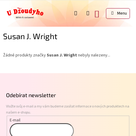
Přejít
na
NÁKUPNÍ
obsah
KOŠÍK
Susan J. Wright
Žádné produkty značky
Susan J. Wright
nebyly nalezeny...
Z
á
p
Odebírat newsletter
a
t
Vložte svůj e-mail a my vám budeme zasílat informace o nových produktech na
í
našem e-shopu.
E-mail