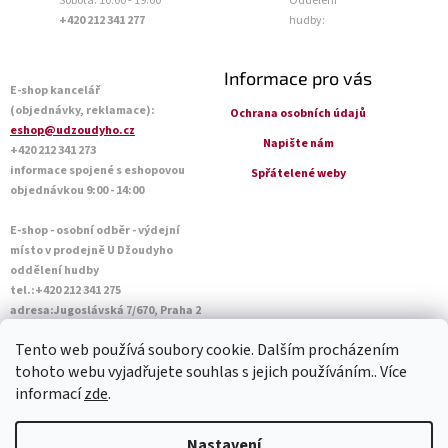
Sobota: 10:00 - 19:00
Oddělení
+420 212 341 277
hudby:
Informace pro vás
E-shop kancelář
(objednávky, reklamace):
Ochrana osobních údajů
eshop@udzoudyho.cz
Napište nám
+420 212 341 273
informace spojené s eshopovou
Spřátelené weby
objednávkou 9:00 - 14:00
E-shop - osobní odběr - výdejní
místo v prodejně U Džoudyho
oddělení hudby
tel.:+420 212 341 275
adresa:Jugoslávská 7/670, Praha 2
Otevírací doba Po - Pá: 09:00 - 18:45
Tento web používá soubory cookie. Dalším procházením
Sobota: 10:00 - 14:45
tohoto webu vyjadřujete souhlas s jejich používáním.. Více
informací
zde
.
Vytvořil Shoptet
Nastavení