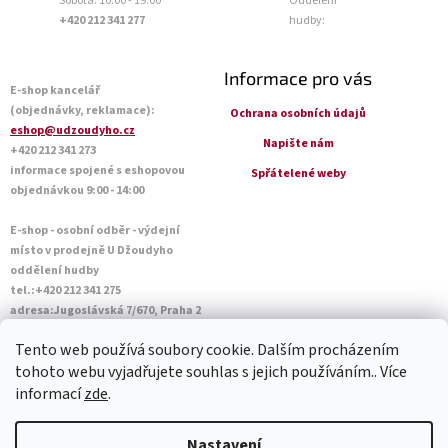
Sobota: 10:00 - 19:00
Oddělení
+420 212 341 277
hudby:
Informace pro vás
E-shop kancelář
(objednávky, reklamace):
Ochrana osobních údajů
eshop@udzoudyho.cz
Napište nám
+420 212 341 273
informace spojené s eshopovou
Spřátelené weby
objednávkou 9:00 - 14:00
E-shop - osobní odběr - výdejní
místo v prodejně U Džoudyho
oddělení hudby
tel.:+420 212 341 275
adresa:Jugoslávská 7/670, Praha 2
Otevírací doba Po - Pá: 09:00 - 18:45
Tento web používá soubory cookie. Dalším procházením
Sobota: 10:00 - 14:45
tohoto webu vyjadřujete souhlas s jejich používáním.. Více
informací
zde
.
Vytvořil Shoptet
Nastavení