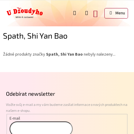
Přejít
na
NÁKUPNÍ
obsah
KOŠÍK
Spath, Shi Yan Bao
Žádné produkty značky
Spath, Shi Yan Bao
nebyly nalezeny...
Z
á
p
Odebírat newsletter
a
t
Vložte svůj e-mail a my vám budeme zasílat informace o nových produktech na
í
našem e-shopu.
E-mail