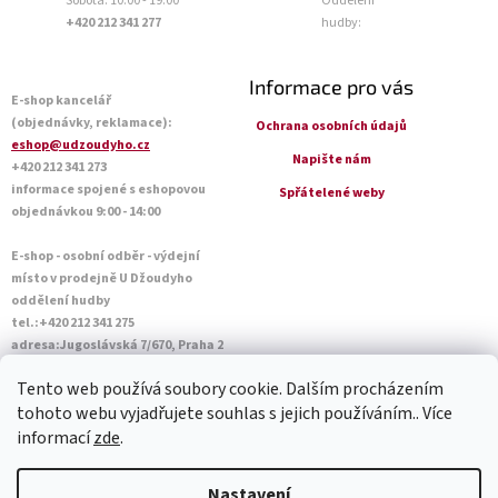
Sobota: 10:00 - 19:00
Oddělení
+420 212 341 277
hudby:
Informace pro vás
E-shop kancelář
(objednávky, reklamace):
Ochrana osobních údajů
eshop@udzoudyho.cz
Napište nám
+420 212 341 273
informace spojené s eshopovou
Spřátelené weby
objednávkou 9:00 - 14:00
E-shop - osobní odběr - výdejní
místo v prodejně U Džoudyho
oddělení hudby
tel.:+420 212 341 275
adresa:Jugoslávská 7/670, Praha 2
Otevírací doba Po - Pá: 09:00 - 18:45
Tento web používá soubory cookie. Dalším procházením
Sobota: 10:00 - 14:45
tohoto webu vyjadřujete souhlas s jejich používáním.. Více
informací
zde
.
Vytvořil Shoptet
Nastavení