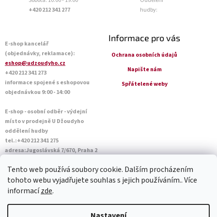
Sobota: 10:00 - 19:00
Oddělení
+420 212 341 277
hudby:
Informace pro vás
E-shop kancelář
(objednávky, reklamace):
Ochrana osobních údajů
eshop@udzoudyho.cz
Napište nám
+420 212 341 273
informace spojené s eshopovou
Spřátelené weby
objednávkou 9:00 - 14:00
E-shop - osobní odběr - výdejní
místo v prodejně U Džoudyho
oddělení hudby
tel.:+420 212 341 275
adresa:Jugoslávská 7/670, Praha 2
Otevírací doba Po - Pá: 09:00 - 18:45
Tento web používá soubory cookie. Dalším procházením
Sobota: 10:00 - 14:45
tohoto webu vyjadřujete souhlas s jejich používáním.. Více
informací
zde
.
Vytvořil Shoptet
Nastavení