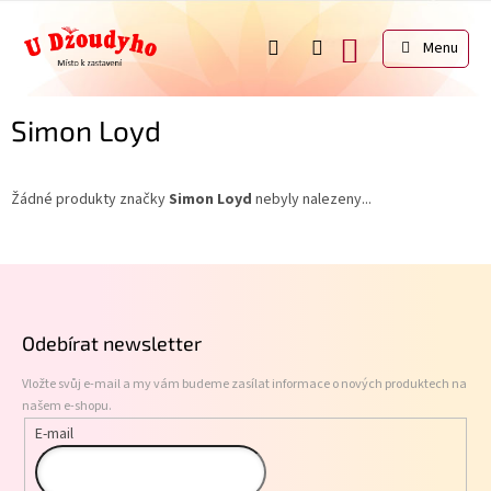
Přejít
na
NÁKUPNÍ
obsah
KOŠÍK
Simon Loyd
Žádné produkty značky
Simon Loyd
nebyly nalezeny...
Z
á
p
Odebírat newsletter
a
t
Vložte svůj e-mail a my vám budeme zasílat informace o nových produktech na
í
našem e-shopu.
E-mail