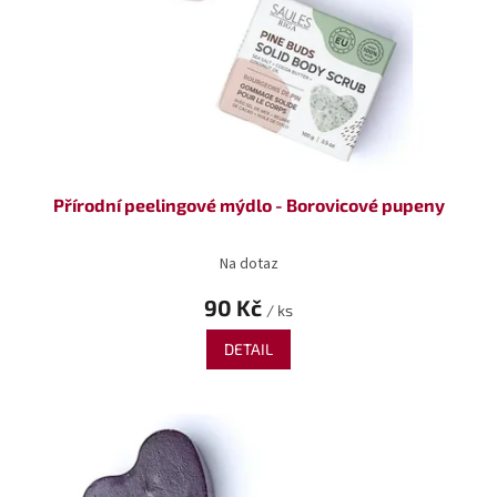
o
ů
d
u
k
t
ů
Přírodní peelingové mýdlo - Borovicové pupeny
Na dotaz
90 Kč
/ ks
DETAIL