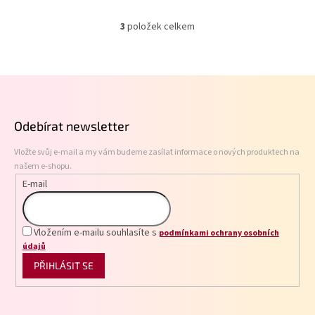
3
položek celkem
O
v
l
á
Z
d
á
a
p
c
Odebírat newsletter
í
a
p
t
r
Vložte svůj e-mail a my vám budeme zasílat informace o nových produktech na
í
v
našem e-shopu.
k
E-mail
y
v
ý
p
Vložením e-mailu souhlasíte s
podmínkami ochrany osobních
i
údajů
s
PŘIHLÁSIT SE
u