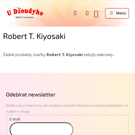
Přejít
na
NÁKUPNÍ
obsah
KOŠÍK
Robert T. Kiyosaki
Žádné produkty značky
Robert T. Kiyosaki
nebyly nalezeny...
Z
á
p
Odebírat newsletter
a
t
Vložte svůj e-mail a my vám budeme zasílat informace o nových produktech na
í
našem e-shopu.
E-mail