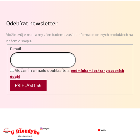
Z
d
á
a
p
c
Odebírat newsletter
í
a
p
t
r
Vložte svůj e-mail a my vám budeme zasílat informace o nových produktech na
í
v
našem e-shopu.
k
E-mail
y
v
ý
p
Vložením e-mailu souhlasíte s
podmínkami ochrany osobních
i
údajů
s
PŘIHLÁSIT SE
u