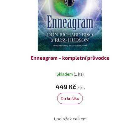
o
ů
d
u
k
t
ů
Enneagram – kompletní průvodce
Skladem
(1 ks)
449 Kč
/ ks
Do košíku
1
položek celkem
O
v
l
á