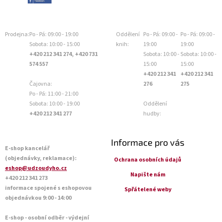
Prodejna:
Po - Pá: 09:00 - 19:00
Oddělení
Po - Pá: 09:00 -
Po - Pá: 09:00 -
Sobota: 10:00 - 15:00
knih:
19:00
19:00
+420 212 341 274, +420 731
Sobota: 10:00 -
Sobota: 10:00 -
574 557
15:00
15:00
+420 212 341
+420 212 341
Čajovna:
276
275
Po - Pá: 11:00 - 21:00
Sobota: 10:00 - 19:00
Oddělení
+420 212 341 277
hudby:
Informace pro vás
E-shop kancelář
(objednávky, reklamace):
Ochrana osobních údajů
eshop@udzoudyho.cz
Napište nám
+420 212 341 273
informace spojené s eshopovou
Spřátelené weby
objednávkou 9:00 - 14:00
E-shop - osobní odběr - výdejní