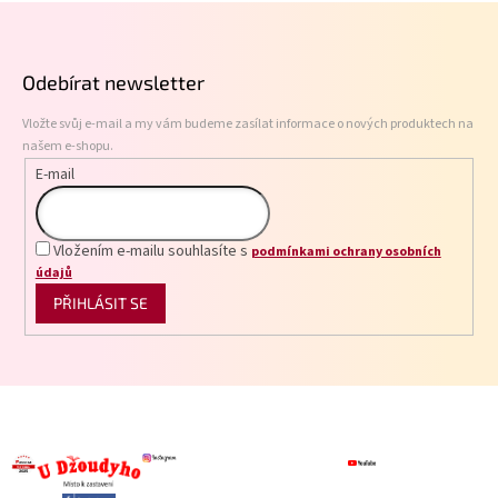
Z
d
á
a
p
c
Odebírat newsletter
í
a
p
t
r
Vložte svůj e-mail a my vám budeme zasílat informace o nových produktech na
í
v
našem e-shopu.
k
E-mail
y
v
ý
p
Vložením e-mailu souhlasíte s
podmínkami ochrany osobních
i
údajů
s
PŘIHLÁSIT SE
u