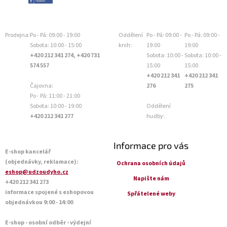
Prodejna:
Po - Pá: 09:00 - 19:00
Oddělení
Po - Pá: 09:00 -
Po - Pá: 09:00 -
Sobota: 10:00 - 15:00
knih:
19:00
19:00
+420 212 341 274, +420 731
Sobota: 10:00 -
Sobota: 10:00 -
574 557
15:00
15:00
+420 212 341
+420 212 341
Čajovna:
276
275
Po - Pá: 11:00 - 21:00
Sobota: 10:00 - 19:00
Oddělení
+420 212 341 277
hudby:
Informace pro vás
E-shop kancelář
(objednávky, reklamace):
Ochrana osobních údajů
eshop@udzoudyho.cz
Napište nám
+420 212 341 273
informace spojené s eshopovou
Spřátelené weby
objednávkou 9:00 - 14:00
E-shop - osobní odběr - výdejní