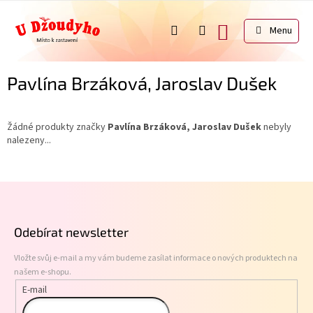
Přejít
na
NÁKUPNÍ
obsah
KOŠÍK
Pavlína Brzáková, Jaroslav Dušek
Žádné produkty značky
Pavlína Brzáková, Jaroslav Dušek
nebyly
nalezeny...
Z
á
p
Odebírat newsletter
a
t
Vložte svůj e-mail a my vám budeme zasílat informace o nových produktech na
í
našem e-shopu.
E-mail