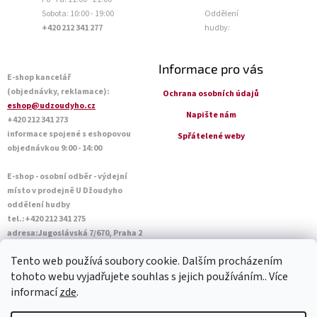
Sobota: 10:00 - 19:00
Oddělení
+420 212 341 277
hudby:
Informace pro vás
E-shop kancelář
(objednávky, reklamace):
Ochrana osobních údajů
eshop@udzoudyho.cz
Napište nám
+420 212 341 273
informace spojené s eshopovou
Spřátelené weby
objednávkou 9:00 - 14:00
E-shop - osobní odběr - výdejní
místo v prodejně U Džoudyho
oddělení hudby
tel.:+420 212 341 275
adresa:Jugoslávská 7/670, Praha 2
Otevírací doba Po - Pá: 09:00 - 18:45
Tento web používá soubory cookie. Dalším procházením
Sobota: 10:00 - 14:45
tohoto webu vyjadřujete souhlas s jejich používáním.. Více
informací
zde
.