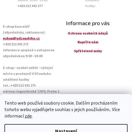
Sobota: 10:00 - 19:00
Oddělení
+420 212 341 277
hudby:
Informace pro vás
E-shop kancelář
(objednávky, reklamace):
Ochrana osobních údajů
eshop@udzoudyho.cz
Napište nám
+420 212 341 273
informace spojené s eshopovou
Spřátelené weby
objednávkou 9:00 - 14:00
E-shop - osobní odběr - výdejní
místo v prodejně U Džoudyho
oddělení hudby
tel.:+420 212 341 275
adresa:Jugoslávská 7/670, Praha 2
Otevírací doba Po - Pá: 09:00 - 18:45
Tento web používá soubory cookie. Dalším procházením
Sobota: 10:00 - 14:45
tohoto webu vyjadřujete souhlas s jejich používáním.. Více
informací
zde
.
Vytvořil Shoptet
Nastavení