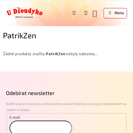
Přejít
na
NÁKUPNÍ
obsah
KOŠÍK
PatrikZen
Žádné produkty značky
PatrikZen
nebyly nalezeny...
Z
á
p
Odebírat newsletter
a
t
Vložte svůj e-mail a my vám budeme zasílat informace o nových produktech na
í
našem e-shopu.
E-mail