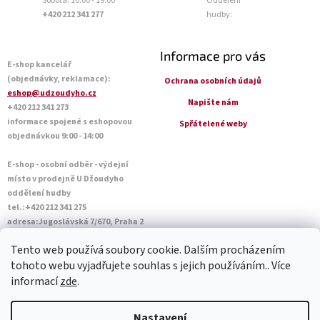
Sobota: 10:00 - 19:00
Oddělení
+420 212 341 277
hudby:
Informace pro vás
E-shop kancelář
(objednávky, reklamace):
Ochrana osobních údajů
eshop@udzoudyho.cz
Napište nám
+420 212 341 273
informace spojené s eshopovou
Spřátelené weby
objednávkou 9:00 - 14:00
E-shop - osobní odběr - výdejní
místo v prodejně U Džoudyho
oddělení hudby
tel.:+420 212 341 275
adresa:Jugoslávská 7/670, Praha 2
Otevírací doba Po - Pá: 09:00 - 18:45
Tento web používá soubory cookie. Dalším procházením
Sobota: 10:00 - 14:45
tohoto webu vyjadřujete souhlas s jejich používáním.. Více
informací
zde
.
Vytvořil Shoptet
Nastavení