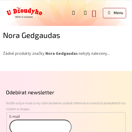
Přejít
na
NÁKUPNÍ
obsah
KOŠÍK
Nora Gedgaudas
Žádné produkty značky
Nora Gedgaudas
nebyly nalezeny...
Z
á
p
Odebírat newsletter
a
t
Vložte svůj e-mail a my vám budeme zasílat informace o nových produktech na
í
našem e-shopu.
E-mail