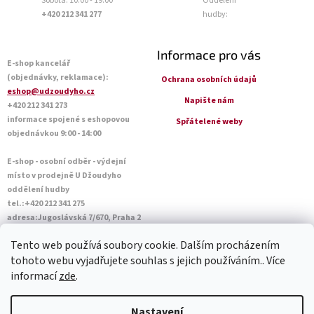
Sobota: 10:00 - 19:00
Oddělení
+420 212 341 277
hudby:
Informace pro vás
E-shop kancelář
(objednávky, reklamace):
Ochrana osobních údajů
eshop@udzoudyho.cz
Napište nám
+420 212 341 273
informace spojené s eshopovou
Spřátelené weby
objednávkou 9:00 - 14:00
E-shop - osobní odběr - výdejní
místo v prodejně U Džoudyho
oddělení hudby
tel.:+420 212 341 275
adresa:Jugoslávská 7/670, Praha 2
Otevírací doba Po - Pá: 09:00 - 18:45
Tento web používá soubory cookie. Dalším procházením
Sobota: 10:00 - 14:45
tohoto webu vyjadřujete souhlas s jejich používáním.. Více
informací
zde
.
Vytvořil Shoptet
Nastavení