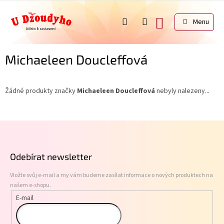
Přejít
na
NÁKUPNÍ
obsah
KOŠÍK
Michaeleen Doucleffová
Žádné produkty značky
Michaeleen Doucleffová
nebyly nalezeny...
Z
á
p
Odebírat newsletter
a
t
Vložte svůj e-mail a my vám budeme zasílat informace o nových produktech na
í
našem e-shopu.
E-mail