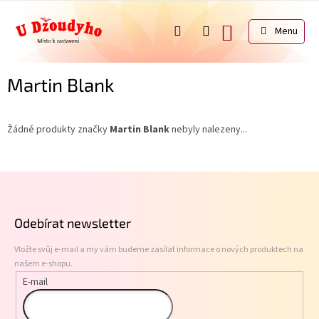
Přejít
na
NÁKUPNÍ
obsah
KOŠÍK
Martin Blank
Žádné produkty značky
Martin Blank
nebyly nalezeny...
Z
á
p
Odebírat newsletter
a
t
Vložte svůj e-mail a my vám budeme zasílat informace o nových produktech na
í
našem e-shopu.
E-mail