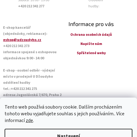
Sobota: 10:00 - 19:00
Oddělení
+420 212 341 277
hudby:
Informace pro vás
E-shop kancelář
(objednávky, reklamace):
Ochrana osobních údajů
eshop@udzoudyho.cz
Napište nám
+420 212 341 273
informace spojené s eshopovou
Spřátelené weby
objednávkou 9:00 - 14:00
E-shop - osobní odběr - výdejní
místo v prodejně U Džoudyho
oddělení hudby
tel.:+420 212 341 275
adresa:Jugoslávská 7/670, Praha 2
Otevírací doba Po - Pá: 09:00 - 18:45
Tento web používá soubory cookie. Dalším procházením
Sobota: 10:00 - 14:45
tohoto webu vyjadřujete souhlas s jejich používáním.. Více
informací
zde
.
Vytvořil Shoptet
Nastavení