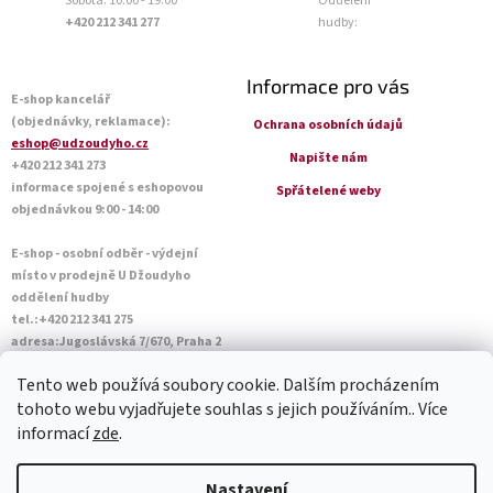
Sobota: 10:00 - 19:00
Oddělení
+420 212 341 277
hudby:
Informace pro vás
E-shop kancelář
(objednávky, reklamace):
Ochrana osobních údajů
eshop@udzoudyho.cz
Napište nám
+420 212 341 273
informace spojené s eshopovou
Spřátelené weby
objednávkou 9:00 - 14:00
E-shop - osobní odběr - výdejní
místo v prodejně U Džoudyho
oddělení hudby
tel.:+420 212 341 275
adresa:Jugoslávská 7/670, Praha 2
Otevírací doba Po - Pá: 09:00 - 18:45
Tento web používá soubory cookie. Dalším procházením
Sobota: 10:00 - 14:45
tohoto webu vyjadřujete souhlas s jejich používáním.. Více
informací
zde
.
Vytvořil Shoptet
Nastavení