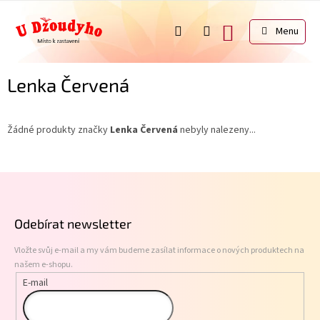
Přejít
na
NÁKUPNÍ
obsah
KOŠÍK
Lenka Červená
Žádné produkty značky
Lenka Červená
nebyly nalezeny...
Z
á
p
Odebírat newsletter
a
t
Vložte svůj e-mail a my vám budeme zasílat informace o nových produktech na
í
našem e-shopu.
E-mail