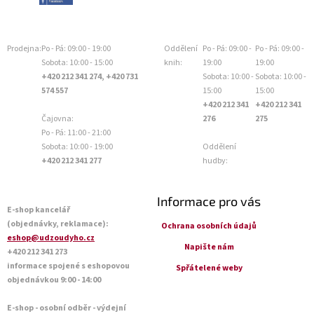
Prodejna:
Po - Pá: 09:00 - 19:00
Oddělení
Po - Pá: 09:00 -
Po - Pá: 09:00 -
Sobota: 10:00 - 15:00
knih:
19:00
19:00
+420 212 341 274, +420 731
Sobota: 10:00 -
Sobota: 10:00 -
574 557
15:00
15:00
+420 212 341
+420 212 341
Čajovna:
276
275
Po - Pá: 11:00 - 21:00
Sobota: 10:00 - 19:00
Oddělení
+420 212 341 277
hudby:
Informace pro vás
E-shop kancelář
(objednávky, reklamace):
Ochrana osobních údajů
eshop@udzoudyho.cz
Napište nám
+420 212 341 273
informace spojené s eshopovou
Spřátelené weby
objednávkou 9:00 - 14:00
E-shop - osobní odběr - výdejní