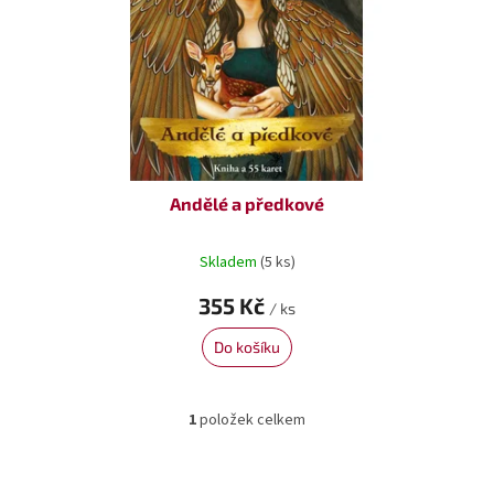
o
ů
d
u
k
t
ů
Andělé a předkové
Skladem
(5 ks)
355 Kč
/ ks
Do košíku
1
položek celkem
O
v
l
á