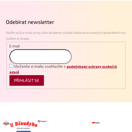
Z
d
á
a
p
c
Odebírat newsletter
í
a
p
t
r
Vložte svůj e-mail a my vám budeme zasílat informace o nových produktech na
í
v
našem e-shopu.
k
E-mail
y
v
ý
p
Vložením e-mailu souhlasíte s
podmínkami ochrany osobních
i
údajů
s
PŘIHLÁSIT SE
u