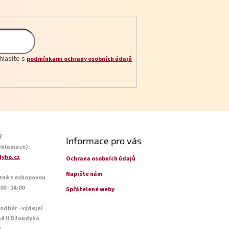
hlasíte s
podmínkami ochrany osobních údajů
ř
Informace pro vás
eklamace):
yho.cz
Ochrana osobních údajů
Napište nám
ené s eshopovou
0 - 14:00
Spřátelené weby
 odběr - výdejní
ně U Džoudyho
y