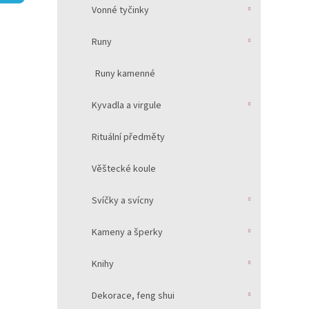
í
Vonné tyčinky
p
a
Runy
n
e
Runy kamenné
l
Kyvadla a virgule
Rituální předměty
Věštecké koule
Svíčky a svícny
Kameny a šperky
Knihy
Dekorace, feng shui