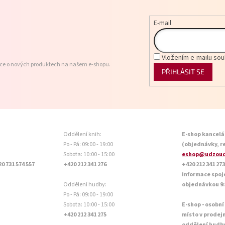
E-mail
Vložením e-mailu sou
ace o nových produktech na našem e-shopu.
PŘIHLÁSIT SE
Oddělení knih:
E-shop kancelá
Po - Pá: 09:00 - 19:00
(objednávky, r
Sobota: 10:00 - 15:00
eshop@udzoud
20 731 574 557
+420 212 341 276
+420 212 341 273
informace spoj
Oddělení hudby:
objednávkou 9:0
Po - Pá: 09:00 - 19:00
Sobota: 10:00 - 15:00
E-shop - osobní
+420 212 341 275
místo v prodej
oddělení hudb