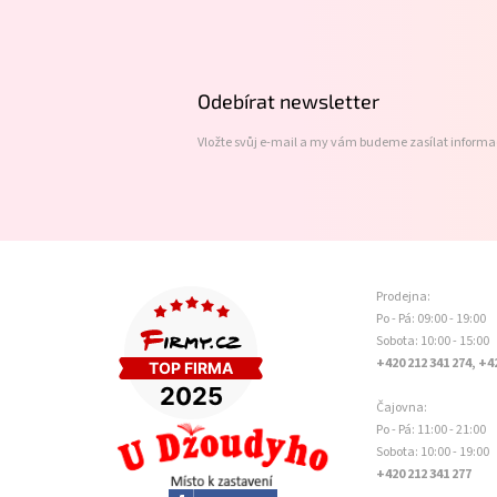
á
p
a
t
Odebírat newsletter
í
Vložte svůj e-mail a my vám budeme zasílat inform
Prodejna:
Po - Pá: 09:00 - 19:00
Sobota: 10:00 - 15:00
+420 212 341 274, +4
Čajovna:
Po - Pá: 11:00 - 21:00
Sobota: 10:00 - 19:00
+420 212 341 277