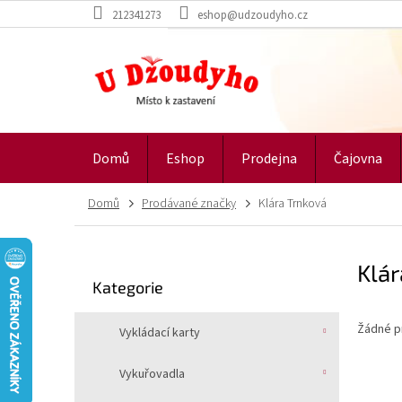
Přejít
212341273
eshop@udzoudyho.cz
na
obsah
Domů
Eshop
Prodejna
Čajovna
Domů
Prodávané značky
Klára Trnková
P
Klár
o
Přeskočit
Kategorie
s
kategorie
t
Žádné p
r
Vykládací karty
a
n
Vykuřovadla
n