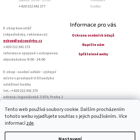
Sobota: 10:00 - 19:00
Oddělení
+420 212 341 277
hudby:
Informace pro vás
E-shop kancelář
(objednávky, reklamace):
Ochrana osobních údajů
eshop@udzoudyho.cz
Napište nám
+420 212 341 273
informace spojené s eshopovou
Spřátelené weby
objednávkou 9:00 - 14:00
E-shop - osobní odběr - výdejní
místo v prodejně U Džoudyho
oddělení hudby
tel.:+420 212 341 275
adresa:Jugoslávská 7/670, Praha 2
Otevírací doba Po - Pá: 09:00 - 18:45
Tento web používá soubory cookie. Dalším procházením
Sobota: 10:00 - 14:45
tohoto webu vyjadřujete souhlas s jejich používáním.. Více
informací
zde
.
Vytvořil Shoptet
Nastavení