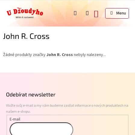
Přejít
na
NÁKUPNÍ
obsah
KOŠÍK
John R. Cross
Žádné produkty značky
John R. Cross
nebyly nalezeny...
Z
á
p
Odebírat newsletter
a
t
Vložte svůj e-mail a my vám budeme zasílat informace o nových produktech na
í
našem e-shopu.
E-mail