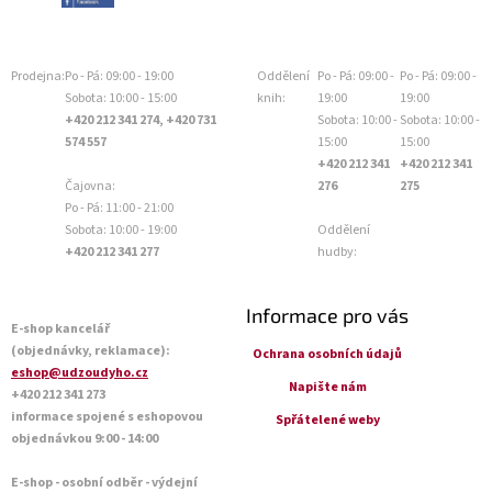
Prodejna:
Po - Pá: 09:00 - 19:00
Oddělení
Po - Pá: 09:00 -
Po - Pá: 09:00 -
Sobota: 10:00 - 15:00
knih:
19:00
19:00
+420 212 341 274, +420 731
Sobota: 10:00 -
Sobota: 10:00 -
574 557
15:00
15:00
+420 212 341
+420 212 341
Čajovna:
276
275
Po - Pá: 11:00 - 21:00
Sobota: 10:00 - 19:00
Oddělení
+420 212 341 277
hudby:
Informace pro vás
E-shop kancelář
(objednávky, reklamace):
Ochrana osobních údajů
eshop@udzoudyho.cz
Napište nám
+420 212 341 273
informace spojené s eshopovou
Spřátelené weby
objednávkou 9:00 - 14:00
E-shop - osobní odběr - výdejní