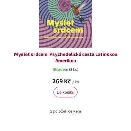
o
ů
d
u
k
t
ů
Myslet srdcem: Psychedelická cesta Latinskou
Amerikou
Skladem
(3 ks)
269 Kč
/ ks
Do košíku
1
položek celkem
O
v
l
á