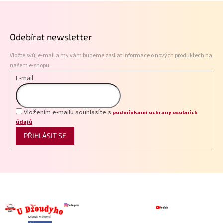
Z
d
á
a
p
c
Odebírat newsletter
í
a
p
t
r
Vložte svůj e-mail a my vám budeme zasílat informace o nových produktech na
í
v
našem e-shopu.
k
E-mail
y
v
ý
p
Vložením e-mailu souhlasíte s
podmínkami ochrany osobních
i
údajů
s
PŘIHLÁSIT SE
u