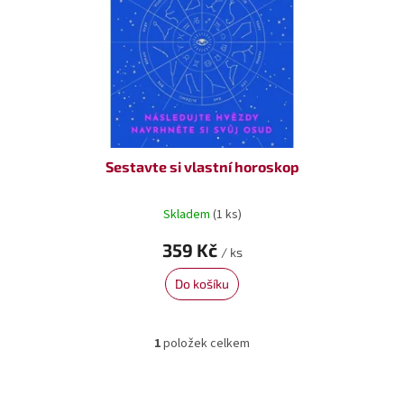
o
ů
d
u
k
t
ů
Sestavte si vlastní horoskop
Skladem
(1 ks)
359 Kč
/ ks
Do košíku
1
položek celkem
O
v
l
á