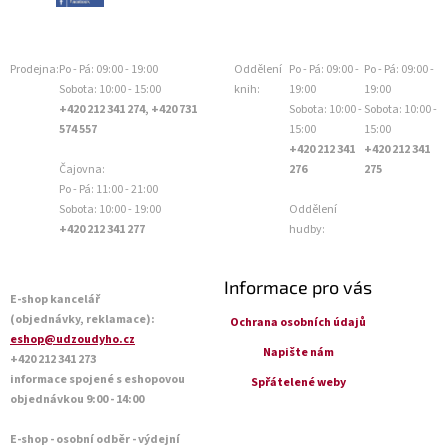
Prodejna:
Po - Pá: 09:00 - 19:00
Oddělení
Po - Pá: 09:00 -
Po - Pá: 09:00 -
Sobota: 10:00 - 15:00
knih:
19:00
19:00
+420 212 341 274, +420 731
Sobota: 10:00 -
Sobota: 10:00 -
574 557
15:00
15:00
+420 212 341
+420 212 341
Čajovna:
276
275
Po - Pá: 11:00 - 21:00
Sobota: 10:00 - 19:00
Oddělení
+420 212 341 277
hudby:
Informace pro vás
E-shop kancelář
(objednávky, reklamace):
Ochrana osobních údajů
eshop@udzoudyho.cz
Napište nám
+420 212 341 273
informace spojené s eshopovou
Spřátelené weby
objednávkou 9:00 - 14:00
E-shop - osobní odběr - výdejní