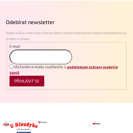
Z
d
á
a
p
c
Odebírat newsletter
í
a
p
t
r
Vložte svůj e-mail a my vám budeme zasílat informace o nových produktech na
í
v
našem e-shopu.
k
E-mail
y
v
ý
p
Vložením e-mailu souhlasíte s
podmínkami ochrany osobních
i
údajů
s
PŘIHLÁSIT SE
u