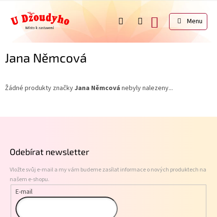
Přejít
na
NÁKUPNÍ
obsah
KOŠÍK
Jana Němcová
Žádné produkty značky
Jana Němcová
nebyly nalezeny...
Z
á
p
Odebírat newsletter
a
t
Vložte svůj e-mail a my vám budeme zasílat informace o nových produktech na
í
našem e-shopu.
E-mail