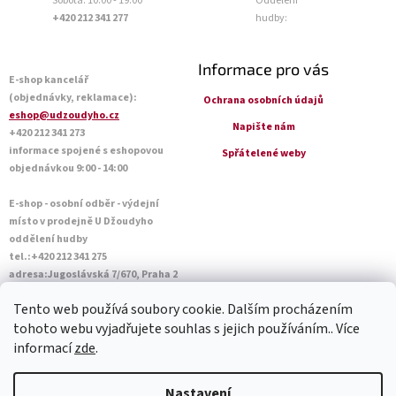
Sobota: 10:00 - 19:00
Oddělení
+420 212 341 277
hudby:
Informace pro vás
E-shop kancelář
(objednávky, reklamace):
Ochrana osobních údajů
eshop@udzoudyho.cz
Napište nám
+420 212 341 273
informace spojené s eshopovou
Spřátelené weby
objednávkou 9:00 - 14:00
E-shop - osobní odběr - výdejní
místo v prodejně U Džoudyho
oddělení hudby
tel.:+420 212 341 275
adresa:Jugoslávská 7/670, Praha 2
Otevírací doba Po - Pá: 09:00 - 18:45
Tento web používá soubory cookie. Dalším procházením
Sobota: 10:00 - 14:45
tohoto webu vyjadřujete souhlas s jejich používáním.. Více
informací
zde
.
Vytvořil Shoptet
Nastavení