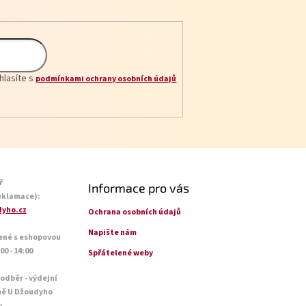
hlasíte s
podmínkami ochrany osobních údajů
ř
Informace pro vás
eklamace):
yho.cz
Ochrana osobních údajů
Napište nám
ené s eshopovou
0 - 14:00
Spřátelené weby
 odběr - výdejní
ně U Džoudyho
y