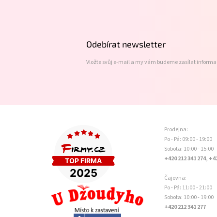
á
p
a
t
Odebírat newsletter
í
Vložte svůj e-mail a my vám budeme zasílat inform
Prodejna:
Po - Pá: 09:00 - 19:00
Sobota: 10:00 - 15:00
+420 212 341 274, +4
Čajovna:
Po - Pá: 11:00 - 21:00
Sobota: 10:00 - 19:00
+420 212 341 277