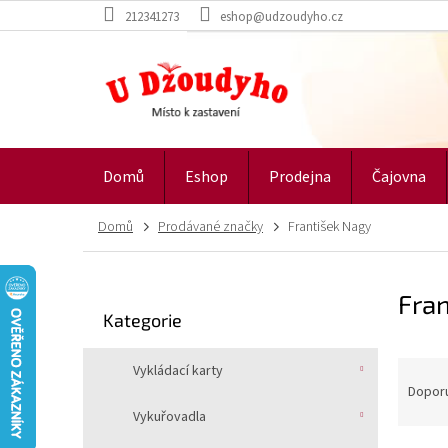
Přejít
212341273
eshop@udzoudyho.cz
na
obsah
Domů
Eshop
Prodejna
Čajovna
Domů
Prodávané značky
František Nagy
P
Fra
o
Přeskočit
Kategorie
s
kategorie
t
Ř
r
Vykládací karty
a
a
Dopor
z
n
Vykuřovadla
e
n