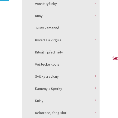
V
n
í
Vonné tyčinky
ý
í
p
p
p
a
Runy
i
r
n
s
o
e
Runy kamenné
p
d
l
r
u
Kyvadla a virgule
o
k
d
t
Rituální předměty
u
ů
Se
k
Věštecké koule
t
ů
Svíčky a svícny
Kameny a šperky
Knihy
Dekorace, feng shui