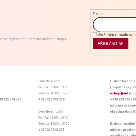
E-mail
Vložením e-mailu sou
ace o nových produktech na našem e-shopu.
PŘIHLÁSIT SE
Oddělení knih:
E-shop kancelá
Po - Pá: 09:00 - 19:00
(objednávky, r
Sobota: 10:00 - 15:00
eshop@udzoud
20 731 574 557
+420 212 341 276
+420 212 341 273
informace spoj
Oddělení hudby:
objednávkou 9:0
Po - Pá: 09:00 - 19:00
Sobota: 10:00 - 15:00
E-shop - osobní
+420 212 341 275
místo v prodej
oddělení hudb