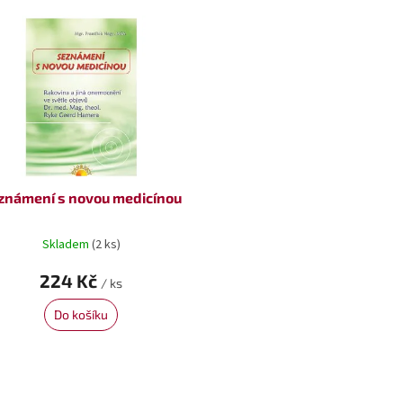
známení s novou medicínou
Skladem
(2 ks)
224 Kč
/ ks
Do košíku
O
v