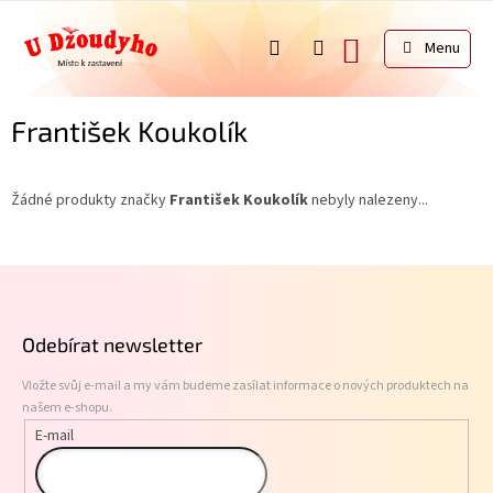
Přejít
na
NÁKUPNÍ
obsah
KOŠÍK
František Koukolík
Žádné produkty značky
František Koukolík
nebyly nalezeny...
Z
á
p
Odebírat newsletter
a
t
Vložte svůj e-mail a my vám budeme zasílat informace o nových produktech na
í
našem e-shopu.
E-mail