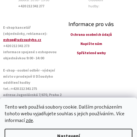
Sobota: 10:00 - 19:00
Oddělení
+420 212 341 277
hudby:
Informace pro vás
E-shop kancelář
(objednávky, reklamace):
Ochrana osobních údajů
eshop@udzoudyho.cz
Napište nám
+420 212 341 273
informace spojené s eshopovou
Spřátelené weby
objednávkou 9:00 - 14:00
E-shop - osobní odběr - výdejní
místo v prodejně U Džoudyho
oddělení hudby
tel.:+420 212 341 275
adresa:Jugoslávská 7/670, Praha 2
Otevírací doba Po - Pá: 09:00 - 18:45
Tento web používá soubory cookie. Dalším procházením
Sobota: 10:00 - 14:45
tohoto webu vyjadřujete souhlas s jejich používáním.. Více
informací
zde
.
Vytvořil Shoptet
Nastavení