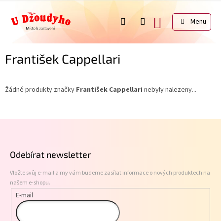
Přejít
na
NÁKUPNÍ
obsah
KOŠÍK
František Cappellari
Žádné produkty značky
František Cappellari
nebyly nalezeny...
Z
á
p
Odebírat newsletter
a
t
Vložte svůj e-mail a my vám budeme zasílat informace o nových produktech na
í
našem e-shopu.
E-mail