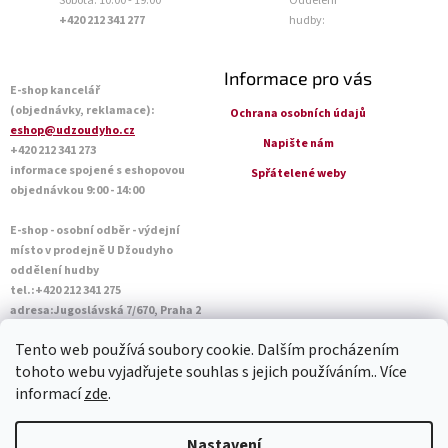
Sobota: 10:00 - 19:00
Oddělení
+420 212 341 277
hudby:
Informace pro vás
E-shop kancelář
(objednávky, reklamace):
Ochrana osobních údajů
eshop@udzoudyho.cz
Napište nám
+420 212 341 273
informace spojené s eshopovou
Spřátelené weby
objednávkou 9:00 - 14:00
E-shop - osobní odběr - výdejní
místo v prodejně U Džoudyho
oddělení hudby
tel.:+420 212 341 275
adresa:Jugoslávská 7/670, Praha 2
Otevírací doba Po - Pá: 09:00 - 18:45
Tento web používá soubory cookie. Dalším procházením
Sobota: 10:00 - 14:45
tohoto webu vyjadřujete souhlas s jejich používáním.. Více
informací
zde
.
Vytvořil Shoptet
Nastavení