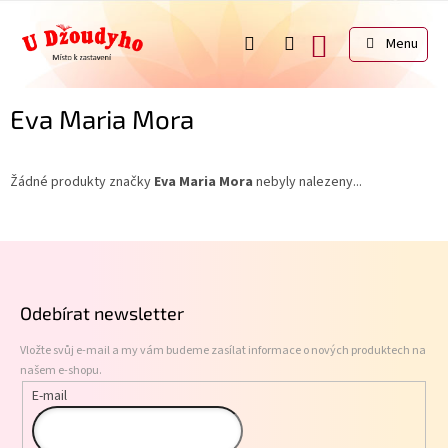
Přejít
na
NÁKUPNÍ
obsah
KOŠÍK
Eva Maria Mora
Žádné produkty značky
Eva Maria Mora
nebyly nalezeny...
Z
á
p
Odebírat newsletter
a
t
Vložte svůj e-mail a my vám budeme zasílat informace o nových produktech na
í
našem e-shopu.
E-mail