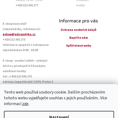
Sobota: 10:00 - 19:00
Oddělení
+420 212 341 277
hudby:
Informace pro vás
E-shop kancelář
(objednávky, reklamace):
Ochrana osobních údajů
eshop@udzoudyho.cz
Napište nám
+420 212 341 273
informace spojené s eshopovou
Spřátelené weby
objednávkou 9:00 - 14:00
E-shop - osobní odběr - výdejní
místo v prodejně U Džoudyho
oddělení hudby
tel.:+420 212 341 275
adresa:Jugoslávská 7/670, Praha 2
Otevírací doba Po - Pá: 09:00 - 18:45
Tento web používá soubory cookie. Dalším procházením
Sobota: 10:00 - 14:45
tohoto webu vyjadřujete souhlas s jejich používáním.. Více
informací
zde
.
Vytvořil Shoptet
Nastavení