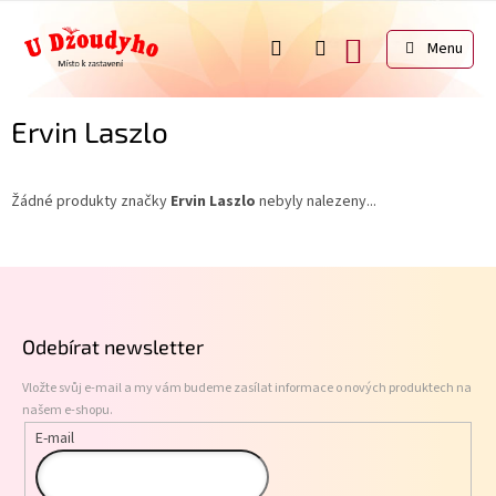
Přejít
na
NÁKUPNÍ
obsah
KOŠÍK
Ervin Laszlo
Žádné produkty značky
Ervin Laszlo
nebyly nalezeny...
Z
á
p
Odebírat newsletter
a
t
Vložte svůj e-mail a my vám budeme zasílat informace o nových produktech na
í
našem e-shopu.
E-mail