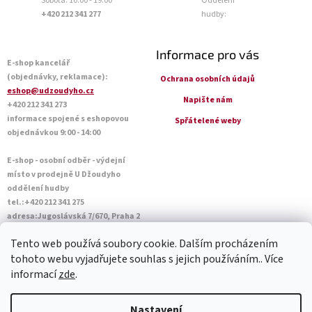
Sobota: 10:00 - 19:00
Oddělení
+420 212 341 277
hudby:
Informace pro vás
E-shop kancelář
(objednávky, reklamace):
Ochrana osobních údajů
eshop@udzoudyho.cz
Napište nám
+420 212 341 273
informace spojené s eshopovou
Spřátelené weby
objednávkou 9:00 - 14:00
E-shop - osobní odběr - výdejní
místo v prodejně U Džoudyho
oddělení hudby
tel.:+420 212 341 275
adresa:Jugoslávská 7/670, Praha 2
Otevírací doba Po - Pá: 09:00 - 18:45
Tento web používá soubory cookie. Dalším procházením
Sobota: 10:00 - 14:45
tohoto webu vyjadřujete souhlas s jejich používáním.. Více
informací
zde
.
Vytvořil Shoptet
Nastavení