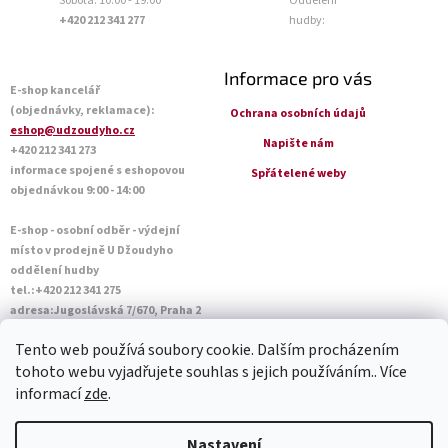
Sobota: 10:00 - 19:00
Oddělení
+420 212 341 277
hudby:
Informace pro vás
E-shop kancelář
(objednávky, reklamace):
Ochrana osobních údajů
eshop@udzoudyho.cz
Napište nám
+420 212 341 273
informace spojené s eshopovou
Spřátelené weby
objednávkou 9:00 - 14:00
E-shop - osobní odběr - výdejní
místo v prodejně U Džoudyho
oddělení hudby
tel.:+420 212 341 275
adresa:Jugoslávská 7/670, Praha 2
Otevírací doba Po - Pá: 09:00 - 18:45
Tento web používá soubory cookie. Dalším procházením
Sobota: 10:00 - 14:45
tohoto webu vyjadřujete souhlas s jejich používáním.. Více
informací
zde
.
Vytvořil Shoptet
Nastavení