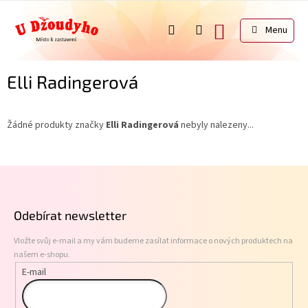
Přejít
na
NÁKUPNÍ
obsah
KOŠÍK
Elli Radingerová
Žádné produkty značky
Elli Radingerová
nebyly nalezeny...
Z
á
p
Odebírat newsletter
a
t
Vložte svůj e-mail a my vám budeme zasílat informace o nových produktech na
í
našem e-shopu.
E-mail