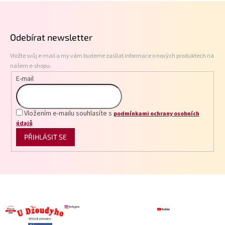
Z
d
á
a
p
c
Odebírat newsletter
í
a
p
t
r
Vložte svůj e-mail a my vám budeme zasílat informace o nových produktech na
í
v
našem e-shopu.
k
E-mail
y
v
ý
p
Vložením e-mailu souhlasíte s
podmínkami ochrany osobních
i
údajů
s
PŘIHLÁSIT SE
u