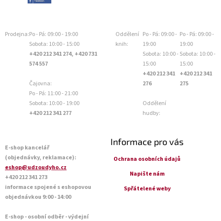
Prodejna:
Po - Pá: 09:00 - 19:00
Oddělení
Po - Pá: 09:00 -
Po - Pá: 09:00 -
Sobota: 10:00 - 15:00
knih:
19:00
19:00
+420 212 341 274, +420 731
Sobota: 10:00 -
Sobota: 10:00 -
574 557
15:00
15:00
+420 212 341
+420 212 341
Čajovna:
276
275
Po - Pá: 11:00 - 21:00
Sobota: 10:00 - 19:00
Oddělení
+420 212 341 277
hudby:
Informace pro vás
E-shop kancelář
(objednávky, reklamace):
Ochrana osobních údajů
eshop@udzoudyho.cz
Napište nám
+420 212 341 273
informace spojené s eshopovou
Spřátelené weby
objednávkou 9:00 - 14:00
E-shop - osobní odběr - výdejní