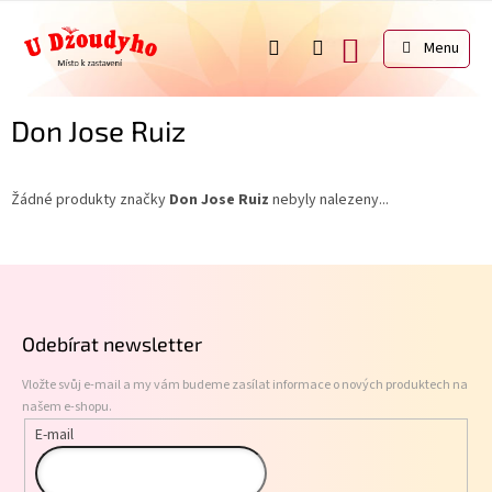
Přejít
na
NÁKUPNÍ
obsah
KOŠÍK
Don Jose Ruiz
Žádné produkty značky
Don Jose Ruiz
nebyly nalezeny...
Z
á
p
Odebírat newsletter
a
t
Vložte svůj e-mail a my vám budeme zasílat informace o nových produktech na
í
našem e-shopu.
E-mail