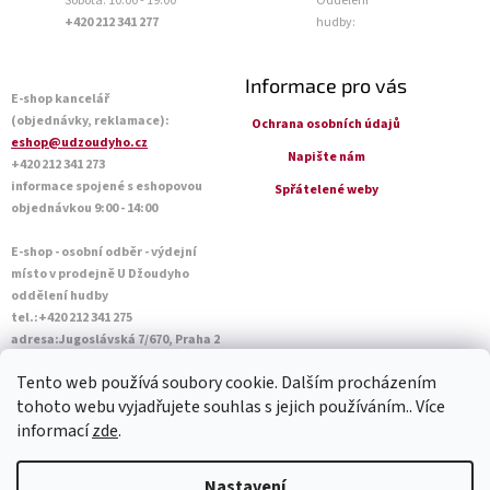
Sobota: 10:00 - 19:00
Oddělení
+420 212 341 277
hudby:
Informace pro vás
E-shop kancelář
(objednávky, reklamace):
Ochrana osobních údajů
eshop@udzoudyho.cz
Napište nám
+420 212 341 273
informace spojené s eshopovou
Spřátelené weby
objednávkou 9:00 - 14:00
E-shop - osobní odběr - výdejní
místo v prodejně U Džoudyho
oddělení hudby
tel.:+420 212 341 275
adresa:Jugoslávská 7/670, Praha 2
Otevírací doba Po - Pá: 09:00 - 18:45
Tento web používá soubory cookie. Dalším procházením
Sobota: 10:00 - 14:45
tohoto webu vyjadřujete souhlas s jejich používáním.. Více
informací
zde
.
Vytvořil Shoptet
Nastavení