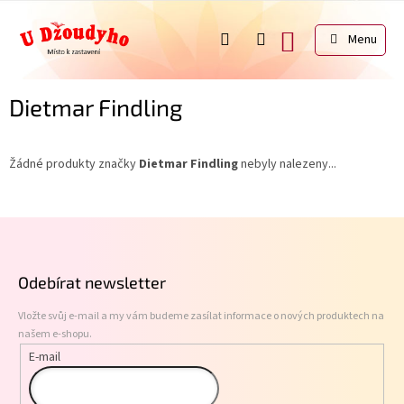
Přejít
na
NÁKUPNÍ
obsah
KOŠÍK
Dietmar Findling
Žádné produkty značky
Dietmar Findling
nebyly nalezeny...
Z
á
p
Odebírat newsletter
a
t
Vložte svůj e-mail a my vám budeme zasílat informace o nových produktech na
í
našem e-shopu.
E-mail