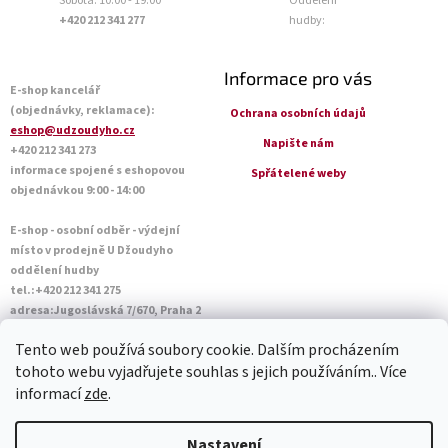
Sobota: 10:00 - 19:00
Oddělení
+420 212 341 277
hudby:
Informace pro vás
E-shop kancelář
(objednávky, reklamace):
Ochrana osobních údajů
eshop@udzoudyho.cz
Napište nám
+420 212 341 273
informace spojené s eshopovou
Spřátelené weby
objednávkou 9:00 - 14:00
E-shop - osobní odběr - výdejní
místo v prodejně U Džoudyho
oddělení hudby
tel.:+420 212 341 275
adresa:Jugoslávská 7/670, Praha 2
Otevírací doba Po - Pá: 09:00 - 18:45
Tento web používá soubory cookie. Dalším procházením
Sobota: 10:00 - 14:45
tohoto webu vyjadřujete souhlas s jejich používáním.. Více
informací
zde
.
Vytvořil Shoptet
Nastavení