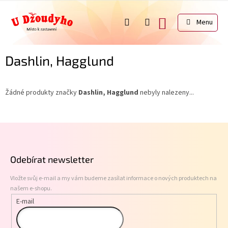
Přejít
na
NÁKUPNÍ
obsah
KOŠÍK
Dashlin, Hagglund
Žádné produkty značky
Dashlin, Hagglund
nebyly nalezeny...
Z
á
p
Odebírat newsletter
a
t
Vložte svůj e-mail a my vám budeme zasílat informace o nových produktech na
í
našem e-shopu.
E-mail