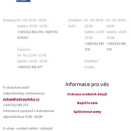
Prodejna:
Po - Pá: 09:00 - 19:00
Oddělení
Po - Pá: 09:00 -
Po - Pá: 09:00 -
Sobota: 10:00 - 15:00
knih:
19:00
19:00
+420 212 341 274, +420 731
Sobota: 10:00 -
Sobota: 10:00 -
574 557
15:00
15:00
+420 212 341
+420 212 341
Čajovna:
276
275
Po - Pá: 11:00 - 21:00
Sobota: 10:00 - 19:00
Oddělení
+420 212 341 277
hudby:
Informace pro vás
E-shop kancelář
(objednávky, reklamace):
Ochrana osobních údajů
eshop@udzoudyho.cz
Napište nám
+420 212 341 273
informace spojené s eshopovou
Spřátelené weby
objednávkou 9:00 - 14:00
E-shop - osobní odběr - výdejní