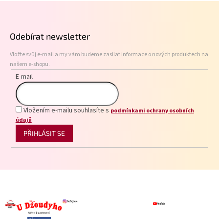
Z
d
á
a
p
c
Odebírat newsletter
í
a
p
t
r
Vložte svůj e-mail a my vám budeme zasílat informace o nových produktech na
í
v
našem e-shopu.
k
E-mail
y
v
ý
p
Vložením e-mailu souhlasíte s
podmínkami ochrany osobních
i
údajů
s
PŘIHLÁSIT SE
u