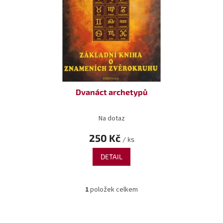
o
ů
d
u
k
t
ů
Dvanáct archetypů
Na dotaz
250 Kč
/ ks
DETAIL
1
položek celkem
O
v
l
á