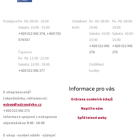
Prodejna:
Po - Pá: 09:00 - 19:00
Oddělení
Po - Pá: 09:00 -
Po - Pá: 09:00 -
Sobota: 10:00 - 15:00
knih:
19:00
19:00
+420 212 341 274, +420 731
Sobota: 10:00 -
Sobota: 10:00 -
574 557
15:00
15:00
+420 212 341
+420 212 341
Čajovna:
276
275
Po - Pá: 11:00 - 21:00
Sobota: 10:00 - 19:00
Oddělení
+420 212 341 277
hudby:
Informace pro vás
E-shop kancelář
(objednávky, reklamace):
Ochrana osobních údajů
eshop@udzoudyho.cz
Napište nám
+420 212 341 273
informace spojené s eshopovou
Spřátelené weby
objednávkou 9:00 - 14:00
E-shop - osobní odběr - výdejní