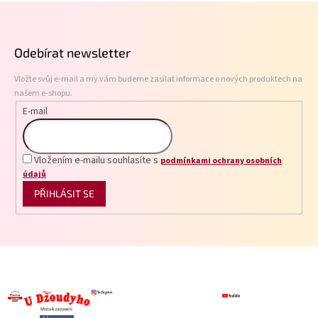
Z
d
á
a
p
c
Odebírat newsletter
í
a
p
t
r
Vložte svůj e-mail a my vám budeme zasílat informace o nových produktech na
í
v
našem e-shopu.
k
E-mail
y
v
ý
p
Vložením e-mailu souhlasíte s
podmínkami ochrany osobních
i
údajů
s
PŘIHLÁSIT SE
u