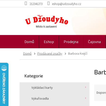
Přejít
212341273
eshop@udzoudyho.cz
na
obsah
Domů
Eshop
Prodejna
Čajovna
Domů
Prodávané značky
Barbora Krejčí
P
Barb
o
Přeskočit
Kategorie
s
kategorie
t
Ř
r
Vykládací karty
a
a
Dopor
z
n
Vykuřovadla
e
n