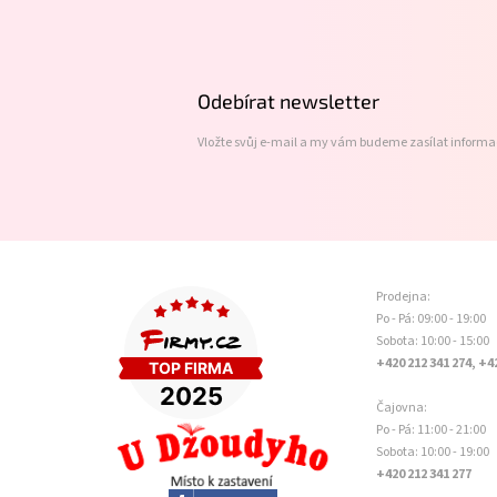
á
p
a
t
Odebírat newsletter
í
Vložte svůj e-mail a my vám budeme zasílat inform
Prodejna:
Po - Pá: 09:00 - 19:00
Sobota: 10:00 - 15:00
+420 212 341 274, +4
Čajovna:
Po - Pá: 11:00 - 21:00
Sobota: 10:00 - 19:00
+420 212 341 277