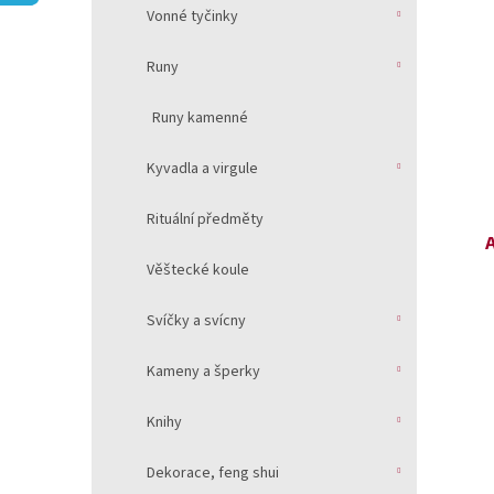
V
n
í
Vonné tyčinky
ý
í
p
p
p
a
Runy
i
r
n
s
o
e
Runy kamenné
p
d
l
r
u
Kyvadla a virgule
o
k
d
t
Rituální předměty
u
ů
k
Věštecké koule
t
ů
Svíčky a svícny
Kameny a šperky
Knihy
Dekorace, feng shui