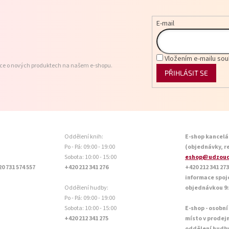
E-mail
Vložením e-mailu sou
ace o nových produktech na našem e-shopu.
PŘIHLÁSIT SE
Oddělení knih:
E-shop kancelá
Po - Pá: 09:00 - 19:00
(objednávky, r
Sobota: 10:00 - 15:00
eshop@udzoud
20 731 574 557
+420 212 341 276
+420 212 341 273
informace spoj
Oddělení hudby:
objednávkou 9:0
Po - Pá: 09:00 - 19:00
Sobota: 10:00 - 15:00
E-shop - osobní
+420 212 341 275
místo v prodej
oddělení hudb