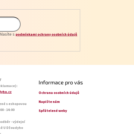
hlasíte s
podmínkami ochrany osobních údajů
ř
Informace pro vás
eklamace):
yho.cz
Ochrana osobních údajů
Napište nám
ené s eshopovou
0 - 14:00
Spřátelené weby
 odběr - výdejní
ně U Džoudyho
y