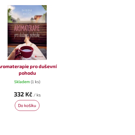
Aromaterapie pro duševní
pohodu
Skladem
(1 ks)
332 Kč
/ ks
Do košíku
O
v