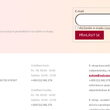
E-mail
Vložením e-mailu sou
ace o nových produktech na našem e-shopu.
PŘIHLÁSIT SE
Oddělení knih:
E-shop kancelá
Po - Pá: 09:00 - 19:00
(objednávky, r
Sobota: 10:00 - 15:00
eshop@udzoud
20 731 574 557
+420 212 341 276
+420 212 341 273
informace spoj
Oddělení hudby:
objednávkou 9:0
Po - Pá: 09:00 - 19:00
Sobota: 10:00 - 15:00
E-shop - osobní
+420 212 341 275
místo v prodej
oddělení hudb