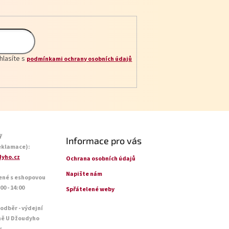
hlasíte s
podmínkami ochrany osobních údajů
ř
Informace pro vás
eklamace):
yho.cz
Ochrana osobních údajů
Napište nám
ené s eshopovou
0 - 14:00
Spřátelené weby
 odběr - výdejní
ně U Džoudyho
y