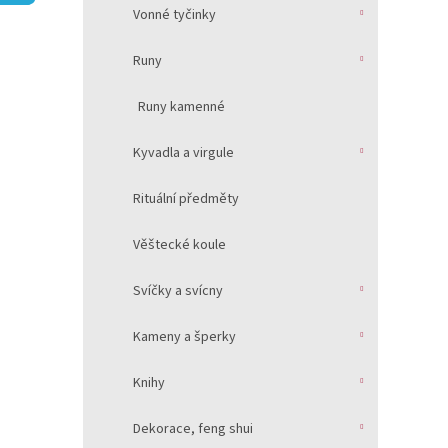
í
Vonné tyčinky
p
a
Runy
n
e
Runy kamenné
l
Kyvadla a virgule
Rituální předměty
Věštecké koule
Svíčky a svícny
Kameny a šperky
Knihy
Dekorace, feng shui