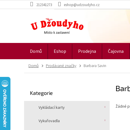
Přejít
212341273
eshop@udzoudyho.cz
na
obsah
Domů
Eshop
Prodejna
Čajovna
Domů
Prodávané značky
Barbara Savin
P
Bar
o
Přeskočit
Kategorie
s
kategorie
t
Žádné p
r
Vykládací karty
a
n
Vykuřovadla
n