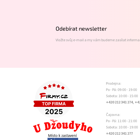
á
p
a
t
Odebírat newsletter
í
Vložte svůj e-mail a my vám budeme zasílat inform
Prodejna:
Po - Pá: 09:00 - 19:00
Sobota: 10:00 - 15:00
+420 212 341 274, +4
Čajovna:
Po - Pá: 11:00 - 21:00
Sobota: 10:00 - 19:00
+420 212 341 277