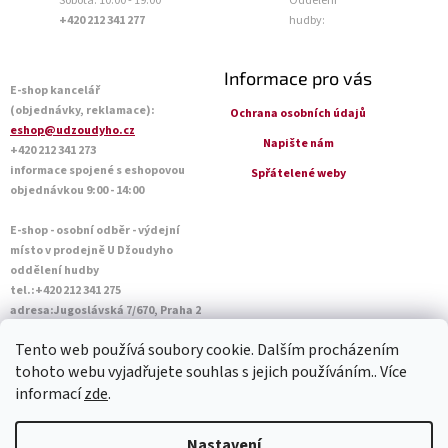
Sobota: 10:00 - 19:00
Oddělení
+420 212 341 277
hudby:
Informace pro vás
E-shop kancelář
(objednávky, reklamace):
Ochrana osobních údajů
eshop@udzoudyho.cz
Napište nám
+420 212 341 273
informace spojené s eshopovou
Spřátelené weby
objednávkou 9:00 - 14:00
E-shop - osobní odběr - výdejní
místo v prodejně U Džoudyho
oddělení hudby
tel.:+420 212 341 275
adresa:Jugoslávská 7/670, Praha 2
Otevírací doba Po - Pá: 09:00 - 18:45
Tento web používá soubory cookie. Dalším procházením
Sobota: 10:00 - 14:45
tohoto webu vyjadřujete souhlas s jejich používáním.. Více
informací
zde
.
Vytvořil Shoptet
Nastavení