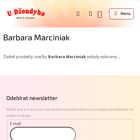
Přejít
na
NÁKUPNÍ
obsah
KOŠÍK
Barbara Marciniak
Žádné produkty značky
Barbara Marciniak
nebyly nalezeny...
Z
á
p
Odebírat newsletter
a
t
Vložte svůj e-mail a my vám budeme zasílat informace o nových produktech na
í
našem e-shopu.
E-mail