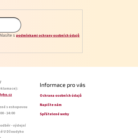
hlasíte s
podmínkami ochrany osobních údajů
ř
Informace pro vás
eklamace):
yho.cz
Ochrana osobních údajů
Napište nám
ené s eshopovou
0 - 14:00
Spřátelené weby
 odběr - výdejní
ně U Džoudyho
y