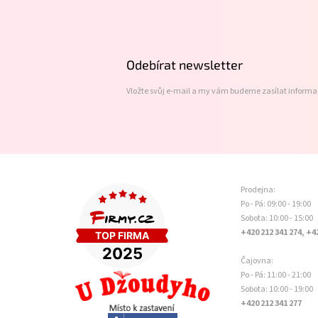
á
p
a
t
Odebírat newsletter
í
Vložte svůj e-mail a my vám budeme zasílat inform
Prodejna:
Po - Pá: 09:00 - 19:00
Sobota: 10:00 - 15:00
+420 212 341 274, +4
Čajovna:
Po - Pá: 11:00 - 21:00
Sobota: 10:00 - 19:00
+420 212 341 277