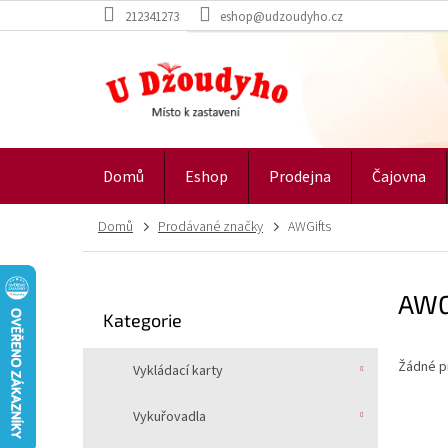
Přejít
212341273
eshop@udzoudyho.cz
na
obsah
Domů
Eshop
Prodejna
Čajovna
Domů
Prodávané značky
AWGifts
P
AWG
o
Přeskočit
Kategorie
s
kategorie
t
Žádné p
r
Vykládací karty
a
n
Vykuřovadla
n