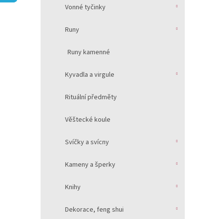
í
Vonné tyčinky
p
a
Runy
n
e
Runy kamenné
l
Kyvadla a virgule
Rituální předměty
Věštecké koule
Svíčky a svícny
Kameny a šperky
Knihy
Dekorace, feng shui