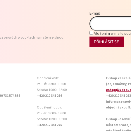
E-mail
Vložením e-mailu sou
ace o nových produktech na našem e-shopu.
PŘIHLÁSIT SE
Oddělení knih:
E-shop kancelá
Po - Pá: 09:00 - 19:00
(objednávky, r
Sobota: 10:00 - 15:00
eshop@udzoud
20 731 574 557
+420 212 341 276
+420 212 341 273
informace spoj
Oddělení hudby:
objednávkou 9:0
Po - Pá: 09:00 - 19:00
Sobota: 10:00 - 15:00
E-shop - osobní
+420 212 341 275
místo v prodej
oddělení hudb