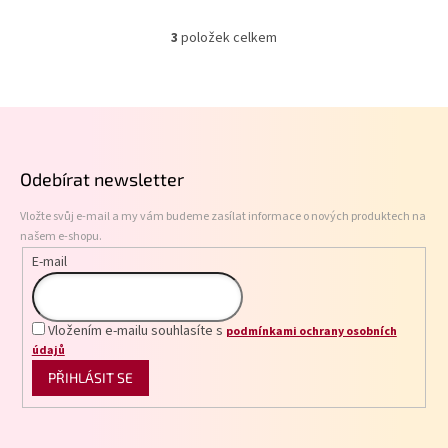
3
položek celkem
O
v
l
á
Z
d
á
a
p
c
Odebírat newsletter
í
a
p
t
r
Vložte svůj e-mail a my vám budeme zasílat informace o nových produktech na
í
v
našem e-shopu.
k
E-mail
y
v
ý
p
Vložením e-mailu souhlasíte s
podmínkami ochrany osobních
i
údajů
s
PŘIHLÁSIT SE
u