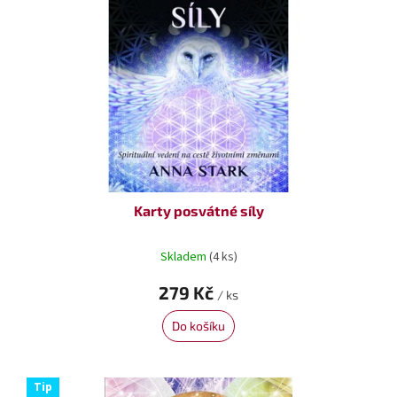
Karty posvátné síly
Skladem
(4 ks)
279 Kč
/ ks
Do košíku
Tip