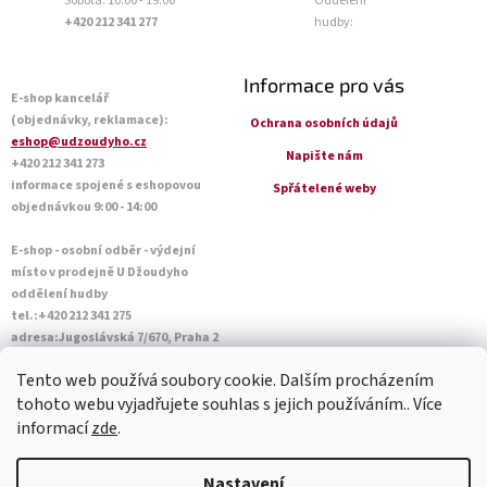
Sobota: 10:00 - 19:00
Oddělení
+420 212 341 277
hudby:
Informace pro vás
E-shop kancelář
(objednávky, reklamace):
Ochrana osobních údajů
eshop@udzoudyho.cz
Napište nám
+420 212 341 273
informace spojené s eshopovou
Spřátelené weby
objednávkou 9:00 - 14:00
E-shop - osobní odběr - výdejní
místo v prodejně U Džoudyho
oddělení hudby
tel.:+420 212 341 275
adresa:Jugoslávská 7/670, Praha 2
Otevírací doba Po - Pá: 09:00 - 18:45
Tento web používá soubory cookie. Dalším procházením
Sobota: 10:00 - 14:45
tohoto webu vyjadřujete souhlas s jejich používáním.. Více
informací
zde
.
Vytvořil Shoptet
Nastavení