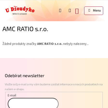
Přejít
na
NÁKUPNÍ
obsah
KOŠÍK
AMC RATIO s.r.o.
Žádné produkty značky
AMC RATIO s.r.o.
nebyly nalezeny...
Z
á
p
Odebírat newsletter
a
t
Vložte svůj e-mail a my vám budeme zasílat informace o nových produktech na
í
našem e-shopu.
E-mail