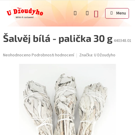
Přejít
na
NÁKUPNÍ
obsah
KOŠÍK
Šalvěj bílá - palička 30 g
440348.01
Průměrné
Neohodnoceno
Podrobnosti hodnocení
Značka:
U Džoudyho
hodnocení
produktu
je
0,0
z
5
hvězdiček.