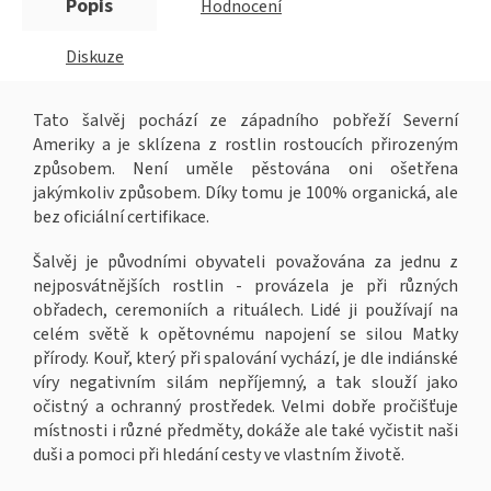
Popis
Hodnocení
Diskuze
Tato šalvěj pochází ze západního pobřeží Severní
Ameriky a je sklízena z rostlin rostoucích přirozeným
způsobem. Není uměle pěstována oni ošetřena
jakýmkoliv způsobem. Díky tomu je 100% organická, ale
bez oficiální certifikace.
Šalvěj je původními obyvateli považována za jednu z
nejposvátnějších rostlin - provázela je při různých
obřadech, ceremoniích a rituálech. Lidé ji používají na
celém světě k opětovnému napojení se silou Matky
přírody. Kouř, který při spalování vychází, je dle indiánské
víry negativním silám nepříjemný, a tak slouží jako
očistný a ochranný prostředek. Velmi dobře pročišťuje
místnosti i různé předměty, dokáže ale také vyčistit naši
duši a pomoci při hledání cesty ve vlastním životě.