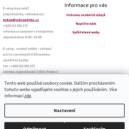
Informace pro vás
E-shop kancelář
(objednávky, reklamace):
Ochrana osobních údajů
eshop@udzoudyho.cz
Napište nám
+420 212 341 273
informace spojené s eshopovou
Spřátelené weby
objednávkou 9:00 - 14:00
E-shop - osobní odběr - výdejní
místo v prodejně U Džoudyho
oddělení hudby
tel.:+420 212 341 275
adresa:Jugoslávská 7/670, Praha 2
Otevírací doba Po - Pá: 09:00 - 18:45
Tento web používá soubory cookie. Dalším procházením
Sobota: 10:00 - 14:45
tohoto webu vyjadřujete souhlas s jejich používáním.. Více
informací
zde
.
Vytvořil Shoptet
Nastavení
Copyright 2026
U Džoudyho
. Všechna práva vyhrazena.
Upravit