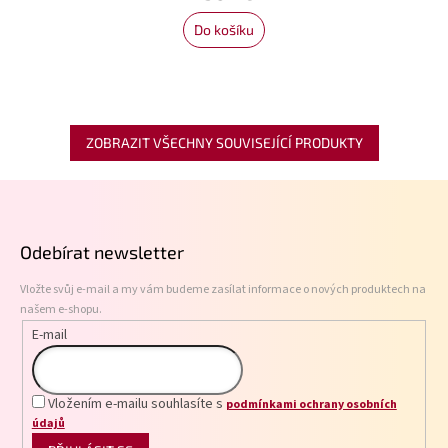
Do košíku
ZOBRAZIT VŠECHNY SOUVISEJÍCÍ PRODUKTY
Z
á
p
Odebírat newsletter
a
t
Vložte svůj e-mail a my vám budeme zasílat informace o nových produktech na
í
našem e-shopu.
E-mail
Vložením e-mailu souhlasíte s
podmínkami ochrany osobních
údajů