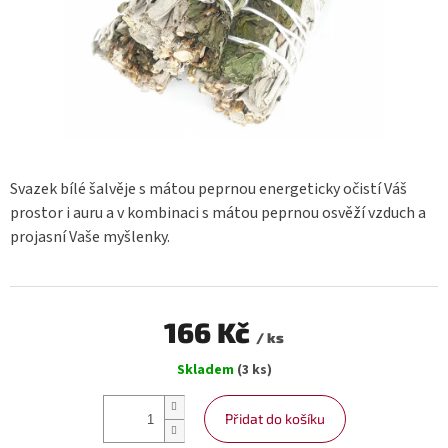
Svazek bílé šalvěje s mátou peprnou energeticky očistí Váš
prostor i auru a v kombinaci s mátou peprnou osvěží vzduch a
projasní Vaše myšlenky.
166 Kč
/ ks
Měrná
Skladem
(3 ks)
cena:
Přidat do košíku