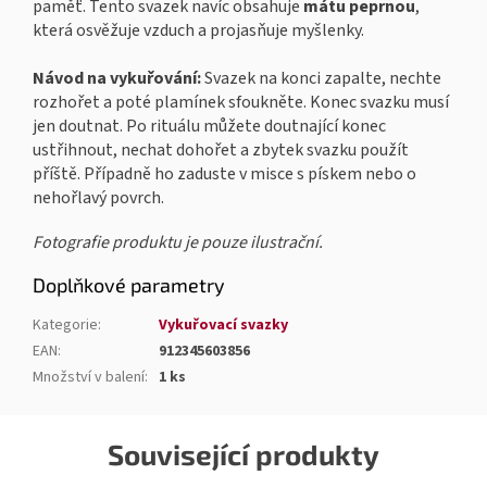
paměť. Tento svazek navíc obsahuje
mátu peprnou
,
která osvěžuje vzduch a projasňuje myšlenky.
Návod na vykuřování:
Svazek na konci zapalte, nechte
rozhořet a poté plamínek sfoukněte. Konec svazku musí
jen doutnat. Po rituálu můžete doutnající konec
ustřihnout, nechat dohořet a zbytek svazku použít
příště. Případně ho zaduste v misce s pískem nebo o
nehořlavý povrch.
Fotografie produktu je pouze ilustrační.
Doplňkové parametry
Kategorie
:
Vykuřovací svazky
EAN
:
912345603856
Množství v balení
:
1 ks
Související produkty