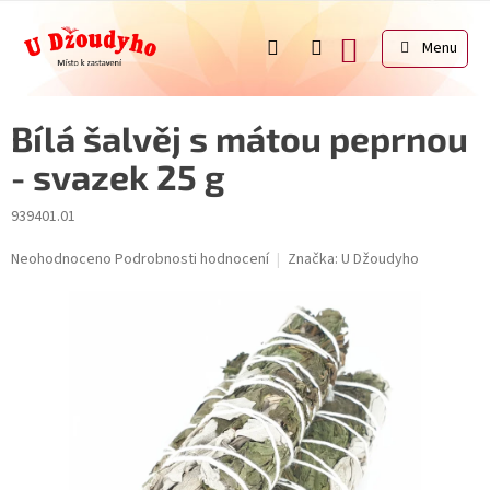
Přejít
na
NÁKUPNÍ
obsah
KOŠÍK
Bílá šalvěj s mátou peprnou
- svazek 25 g
939401.01
Průměrné
Neohodnoceno
Podrobnosti hodnocení
Značka:
U Džoudyho
hodnocení
produktu
je
0,0
z
5
hvězdiček.