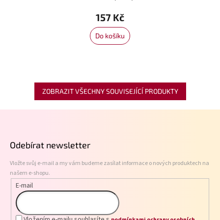
157 Kč
Do košíku
ZOBRAZIT VŠECHNY SOUVISEJÍCÍ PRODUKTY
Z
á
p
Odebírat newsletter
a
t
Vložte svůj e-mail a my vám budeme zasílat informace o nových produktech na
í
našem e-shopu.
E-mail
Vložením e-mailu souhlasíte s
podmínkami ochrany osobních