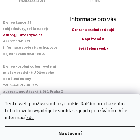
+420 212 341 277
hudby:
Informace pro vás
E-shop kancelář
(objednávky, reklamace):
Ochrana osobních údajů
eshop@udzoudyho.cz
Napište nám
+420 212 341 273
informace spojené s eshopovou
Spřátelené weby
objednávkou 9:00 - 14:00
E-shop - osobní odběr - výdejní
místo v prodejně U Džoudyho
oddělení hudby
tel.:+420 212 341 275
adresa:Jugoslávská 7/670, Praha 2
Otevírací doba Po - Pá: 09:00 - 18:45
Tento web používá soubory cookie. Dalším procházením
Sobota: 10:00 - 14:45
tohoto webu vyjadřujete souhlas s jejich používáním.. Více
informací
zde
.
Vytvořil Shoptet
Nastavení