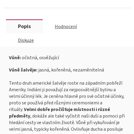
Popis
Hodnocení
Diskuze
Vůně:
očistná, osvěžující
Vůně šalvěje:
jasná, kořeněná, nezaměnitelná
Tento druh americké šalvěje roste na západním pobřeží
Ameriky. Indiáni ji považují za nejposvátnější bylinu a
velmi účinný lék. Je ceněna hlavně pro své očistné účinky,
proto se používá před různými ceremoniemi a
rituály.
Velmi dobře pročišťuje místnosti i různé
předměty
, dokáže ale také vyčistit naši duši a pomoci při
hledání cesty ve vlastním životě. Vůně při vykuřování je
velmi jasná, typicky kořeněná. Ovlivňuje ducha a posiluje