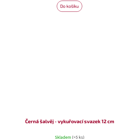
Do košíku
Černá šalvěj - vykuřovací svazek 12 cm
Skladem
(>5 ks)