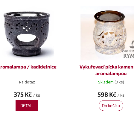
romalampa / kadidelnice
Vykuřovací pícka kamen
aromalampou
Na dotaz
Skladem
(3 ks)
375 Kč
598 Kč
/ ks
/ ks
DETAIL
Do košíku
O
v