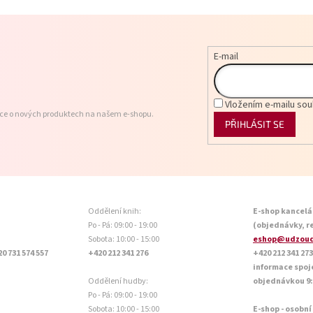
l
á
d
a
E-mail
c
í
p
r
Vložením e-mailu sou
v
ace o nových produktech na našem e-shopu.
k
PŘIHLÁSIT SE
y
v
ý
p
i
s
Oddělení knih:
E-shop kancelá
u
Po - Pá: 09:00 - 19:00
(objednávky, r
Sobota: 10:00 - 15:00
eshop@udzoud
20 731 574 557
+420 212 341 276
+420 212 341 273
informace spoj
Oddělení hudby:
objednávkou 9:0
Po - Pá: 09:00 - 19:00
Sobota: 10:00 - 15:00
E-shop - osobní