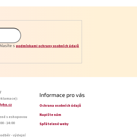
hlasíte s
podmínkami ochrany osobních údajů
ř
Informace pro vás
eklamace):
yho.cz
Ochrana osobních údajů
Napište nám
ené s eshopovou
0 - 14:00
Spřátelené weby
 odběr - výdejní