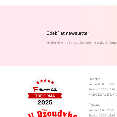
Z
á
p
a
t
Odebírat newsletter
í
Vložte svůj e-mail a my vám budeme zasílat inform
Prodejna:
Po - Pá: 09:00 - 19:00
Sobota: 10:00 - 15:00
+420 212 341 274, +4
Čajovna:
Po - Pá: 11:00 - 21:00
Sobota: 10:00 - 19:00