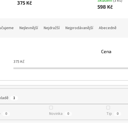
Skladem
(3 ks)
375 Kč
598 Kč
učujeme
Nejlevnější
Nejdražší
Nejprodávanější
Abecedně
Cena
375
Kč
kladě
1
e
Novinka
Tip
0
0
0