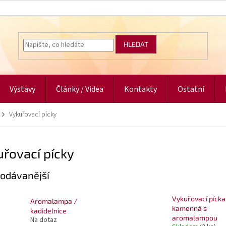
HLEDAT
Výstavy
Články / Videa
Kontakty
Ostatní
Vykuřovací pícky
řovací pícky
odávanější
Vykuřovací pícka
Aromalampa /
kamenná s
kadidelnice
aromalampou
Na dotaz