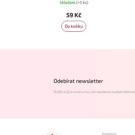
Skladem
(>5 ks)
59 Kč
Do košíku
Z
á
p
a
t
Odebírat newsletter
í
Vložte svůj e-mail a my vám budeme zasílat inform
Prodejna: