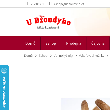
Přejít
212341273
eshop@udzoudyho.cz
na
obsah
Domů
Eshop
Prodejna
Čajovna
Domů
Eshop
Vonné tyčinky
Vykuřovací kužílky