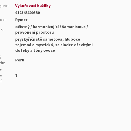
gorie
:
Vykuřovací kužílky
912345600350
bce
:
Rymer
očistný / harmonizující / šamanismus /
ek
:
provonění prostoru
pryskyřičnatě sametová, hluboce
:
tajemná a mystická, se sladce dřevitými
doteky a tóny ovoce
ě
Peru
du
:
t
 v
7
í
: