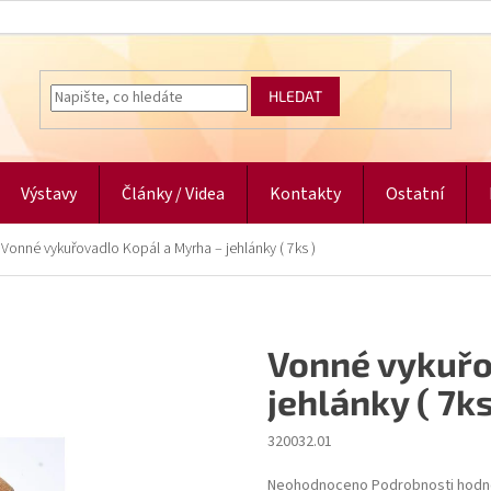
HLEDAT
Výstavy
Články / Videa
Kontakty
Ostatní
Vonné vykuřovadlo Kopál a Myrha – jehlánky ( 7ks )
Vonné vykuřo
jehlánky ( 7ks
320032.01
Průměrné
Neohodnoceno
Podrobnosti hodn