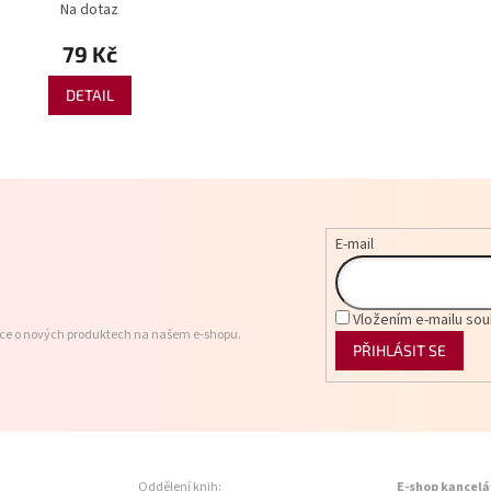
Na dotaz
79 Kč
DETAIL
E-mail
Vložením e-mailu sou
ace o nových produktech na našem e-shopu.
PŘIHLÁSIT SE
Oddělení knih:
E-shop kancelá