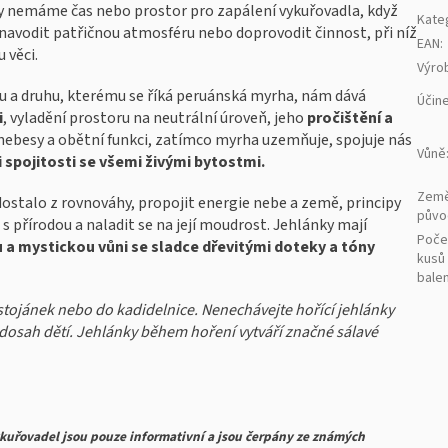
y nemáme čas nebo prostor pro zapálení vykuřovadla, když
Kate
 navodit patřičnou atmosféru nebo doprovodit činnost, při níž
EAN
:
 věci.
Výro
lu a druhu, kterému se říká peruánská myrha, nám dává
Účin
i
, vyladění prostoru na neutrální úroveň, jeho
pročištění a
nebesy a obětní funkci, zatímco myrha uzemňuje, spojuje nás
Vůně
 spojitosti se všemi živými bytostmi.
Zem
 dostalo z rovnováhy, propojit energie nebe a země, principy
půvo
 s přírodou a naladit se na její moudrost. Jehlánky mají
Poče
a mystickou vůni se sladce dřevitými doteky a tóny
kusů
balen
 stojánek nebo do kadidelnice. Nenechávejte hořící jehlánky
dosah dětí. Jehlánky během hoření vytváří značné sálavé
kuřovadel jsou pouze informativní a jsou čerpány ze známých