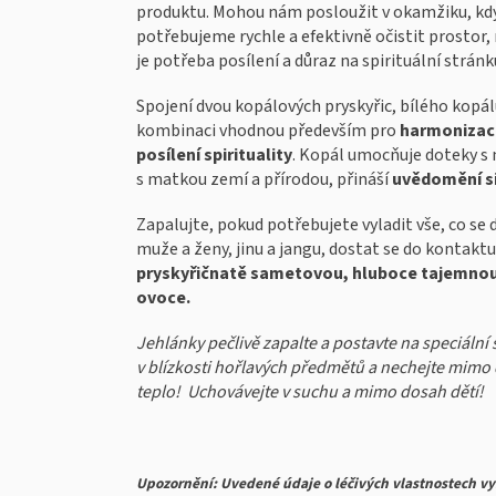
produktu. Mohou nám posloužit v okamžiku, kd
potřebujeme rychle a efektivně očistit prostor,
je potřeba posílení a důraz na spirituální stránku
Spojení dvou kopálových pryskyřic, bílého kopá
kombinaci vhodnou především pro
harmonizac
posílení spirituality
. Kopál umocňuje doteky s 
s matkou zemí a přírodou, přináší
uvědomění si
Zapalujte, pokud potřebujete vyladit vše, co se
muže a ženy, jinu a jangu, dostat se do kontaktu
pryskyřičnatě sametovou, hluboce tajemnou 
ovoce.
Jehlánky pečlivě zapalte a postavte na speciální
v blízkosti hořlavých předmětů a nechejte mimo 
teplo! Uchovávejte v suchu a mimo dosah dětí!
Upozornění: Uvedené údaje o léčivých vlastnostech vy