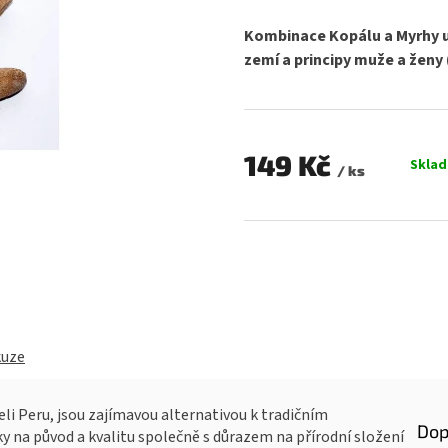
hodnocení
produktu
Kombinace Kopálu a Myrhy ud
je
zemí a principy muže a ženy (
0,0
z
5
hvězdiček.
149 Kč
Skla
/ ks
Měrná
cena:
kuze
li Peru, jsou zajímavou alternativou k tradičním
Dop
y na původ a kvalitu společně s důrazem na přírodní složení