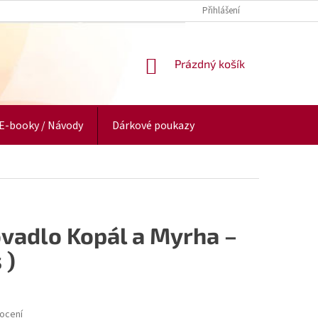
Přihlášení
NÁKUPNÍ
Prázdný košík
KOŠÍK
E-booky / Návody
Dárkové poukazy
vadlo Kopál a Myrha –
 )
ocení