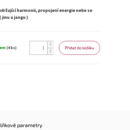
ržující harmonii, propojení energie nebe se
 jinu a jangu )
dem
(4 ks)
Přidat do košíku
lňkové parametry