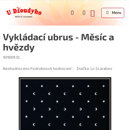
Přejít
na
NÁKUPNÍ
obsah
KOŠÍK
Vykládací ubrus - Měsíc a
hvězdy
939009.01
Průměrné
Neohodnoceno
Podrobnosti hodnocení
Značka:
Lo Scarabeo
hodnocení
produktu
je
0,0
z
5
hvězdiček.