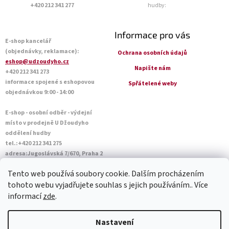
+420 212 341 277
hudby:
Informace pro vás
E-shop kancelář
(objednávky, reklamace):
Ochrana osobních údajů
eshop@udzoudyho.cz
Napište nám
+420 212 341 273
informace spojené s eshopovou
Spřátelené weby
objednávkou 9:00 - 14:00
E-shop - osobní odběr - výdejní
místo v prodejně U Džoudyho
oddělení hudby
tel.:+420 212 341 275
adresa:Jugoslávská 7/670, Praha 2
Otevírací doba Po - Pá: 09:00 - 18:45
Tento web používá soubory cookie. Dalším procházením
Sobota: 10:00 - 14:45
tohoto webu vyjadřujete souhlas s jejich používáním.. Více
informací
zde
.
Vytvořil Shoptet
Nastavení