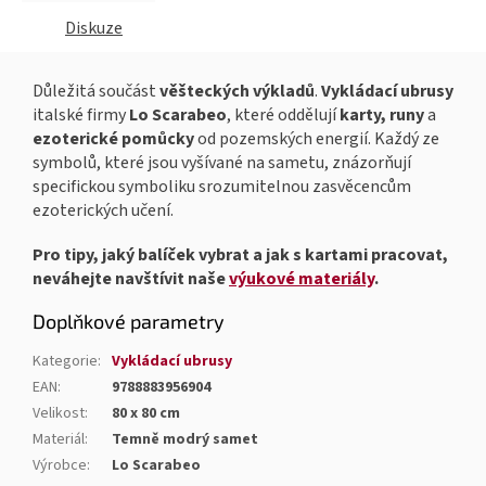
Diskuze
Důležitá součást
věšteckých výkladů
.
Vykládací ubrusy
italské firmy
Lo Scarabeo
, které oddělují
karty, runy
a
ezoterické pomůcky
od pozemských energií. Každý ze
symbolů, které jsou vyšívané na sametu, znázorňují
specifickou symboliku srozumitelnou zasvěcencům
ezoterických učení.
Pro tipy, jaký balíček vybrat a jak s kartami pracovat,
neváhejte navštívit naše
výukové materiály
.
Doplňkové parametry
Kategorie
:
Vykládací ubrusy
EAN
:
9788883956904
Velikost
:
80 x 80 cm
Materiál
:
Temně modrý samet
Výrobce
:
Lo Scarabeo