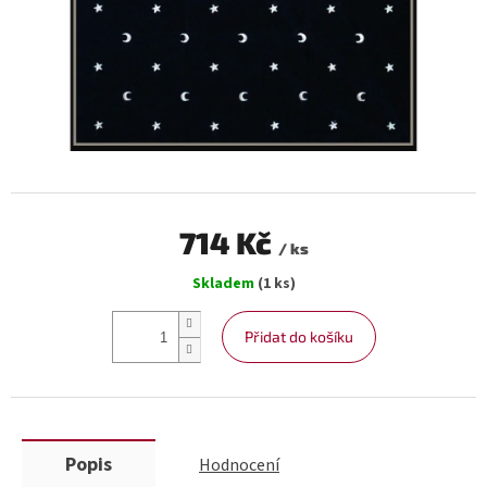
714 Kč
/ ks
Měrná
Skladem
(1 ks)
cena:
Přidat do košíku
Popis
Hodnocení