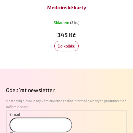
Medicinské karty
Skladem
(3 ks)
345 Kč
Do košíku
Z
á
p
Odebírat newsletter
a
t
Vložte svůj e-mail a my vám budeme zasílat informace o nových produktech na
í
našem e-shopu.
E-mail