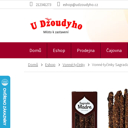
Přejít
212341273
eshop@udzoudyho.cz
na
obsah
Domů
Eshop
Prodejna
Čajovna
Domů
Eshop
Vonné tyčinky
Vonné tyčinky Sagrad