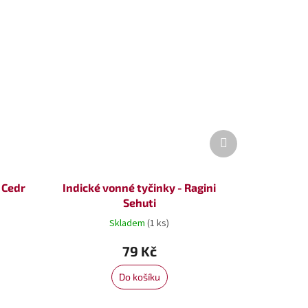
Další
produkt
 Cedr
Indické vonné tyčinky - Ragini
Sehuti
Skladem
(1 ks)
79 Kč
Do košíku