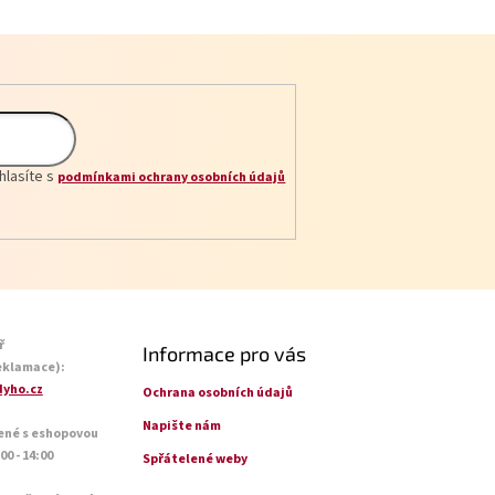
hlasíte s
podmínkami ochrany osobních údajů
ř
Informace pro vás
eklamace):
yho.cz
Ochrana osobních údajů
Napište nám
ené s eshopovou
0 - 14:00
Spřátelené weby