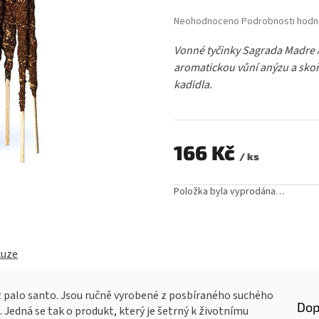
Průměrné
Neohodnoceno
Podrobnosti hodn
hodnocení
produktu
Vonné tyčinky Sagrada Madre
je
aromatickou vůní anýzu a skoř
0,0
kadidla.
z
5
hvězdiček.
166 Kč
/ ks
Měrná
cena:
Položka byla vyprodána…
kuze
 z palo santo. Jsou ručně vyrobené z posbíraného suchého
Dop
 Jedná se tak o produkt, který je šetrný k životnímu