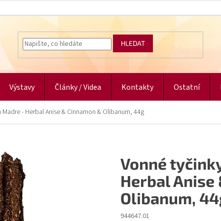
HLEDAT
Výstavy
Články / Videa
Kontakty
Ostatní
a Madre - Herbal Anise & Cinnamon & Olibanum, 44g
Vonné tyčink
Herbal Anise
Olibanum, 44
944647.01