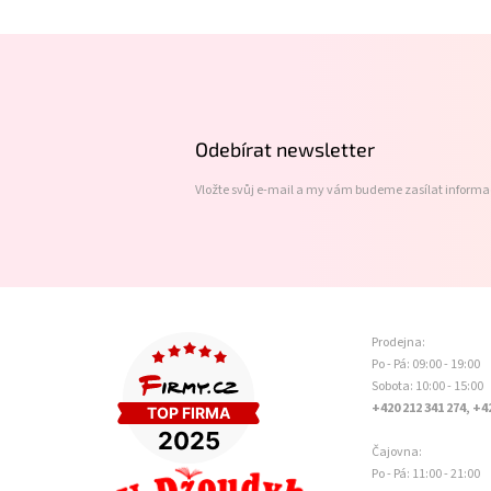
Z
á
p
a
t
Odebírat newsletter
í
Vložte svůj e-mail a my vám budeme zasílat inform
Prodejna:
Po - Pá: 09:00 - 19:00
Sobota: 10:00 - 15:00
+420 212 341 274, +4
Čajovna:
Po - Pá: 11:00 - 21:00