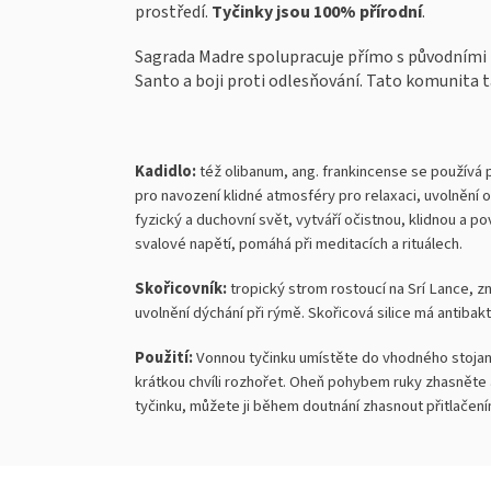
prostředí.
Tyčinky jsou 100% přírodní
.
Sagrada Madre spolupracuje přímo s původními
Santo a boji proti odlesňování. Tato komunita ta
Kadidlo:
též olibanum, ang. frankincense se používá 
pro navození klidné atmosféry pro relaxaci, uvolnění o
fyzický a duchovní svět, vytváří očistnou, klidnou a 
svalové napětí, pomáhá při meditacích a rituálech.
Skořicovník:
tropický strom rostoucí na Srí Lance, zn
uvolnění dýchání při rýmě. Skořicová silice má antibakt
Použití:
Vonnou tyčinku umístěte do vhodného stojanu
krátkou chvíli rozhořet. Oheň pohybem ruky zhasněte
tyčinku, můžete ji během doutnání zhasnout přitlačen