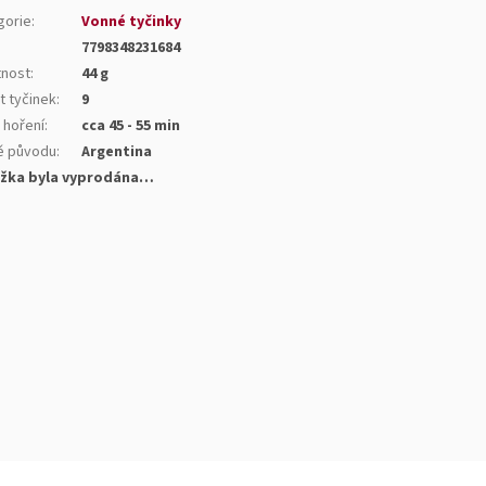
gorie
:
Vonné tyčinky
7798348231684
nost
:
44 g
t tyčinek
:
9
 hoření
:
cca 45 - 55 min
 původu
:
Argentina
žka byla vyprodána…