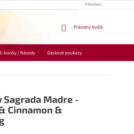
Přihlášení
NÁKUPNÍ
Prázdný košík
KOŠÍK
E-booky / Návody
Dárkové poukazy
y Sagrada Madre -
 & Cinnamon &
g