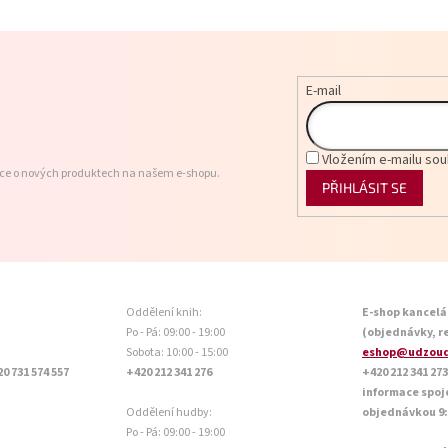
E-mail
Vložením e-mailu sou
ace o nových produktech na našem e-shopu.
PŘIHLÁSIT SE
Oddělení knih:
E-shop kancelá
Po - Pá: 09:00 - 19:00
(objednávky, r
Sobota: 10:00 - 15:00
eshop@udzoud
20 731 574 557
+420 212 341 276
+420 212 341 273
informace spoj
Oddělení hudby:
objednávkou 9:0
Po - Pá: 09:00 - 19:00