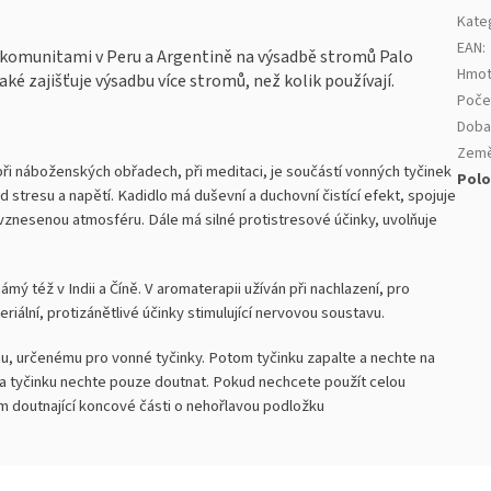
Kate
EAN
:
 komunitami v Peru a Argentině na výsadbě stromů Palo
Hmot
ké zajišťuje výsadbu více stromů, než kolik používají.
Poče
Doba
Země
při náboženských obřadech, při meditaci, je součástí vonných tyčinek
Polo
d stresu a napětí. Kadidlo má duševní a duchovní čistící efekt, spojuje
povznesenou atmosféru. Dále má silné protistresové účinky, uvolňuje
ámý též v Indii a Číně. V aromaterapii užíván při nachlazení, pro
eriální, protizánětlivé účinky stimulující nervovou soustavu.
, určenému pro vonné tyčinky. Potom tyčinku zapalte a nechte na
 a tyčinku nechte pouze doutnat. Pokud nechcete použít celou
ím doutnající koncové části o nehořlavou podložku